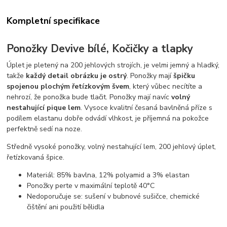
Kompletní specifikace
Ponožky Devive bílé, Kočičky a tlapky
Úplet je pletený na 200 jehlových strojích, je velmi jemný a hladký,
takže
každý detail obrázku je ostrý
. Ponožky mají
špičku
spojenou plochým řetízkovým švem
, který vůbec necítíte a
nehrozí, že ponožka bude tlačit. Ponožky mají navíc
volný
nestahující pique lem
. Vysoce kvalitní česaná bavlněná příze s
podílem elastanu dobře odvádí vlhkost, je příjemná na pokožce
perfektně sedí na noze.
Středně vysoké ponožky, volný nestahující lem, 200 jehlový úplet,
řetízkovaná špice.
Materiál: 85% bavlna, 12% polyamid a 3% elastan
Ponožky perte v maximální teplotě 40°C
Nedoporučuje se: sušení v bubnové sušičce, chemické
čištění ani použití bělidla