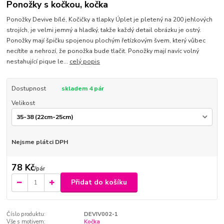
Ponožky s kočkou, kočka
Ponožky Devive bílé, Kočičky a tlapky Úplet je pletený na 200 jehlových
strojích, je velmi jemný a hladký, takže každý detail obrázku je ostrý.
Ponožky mají špičku spojenou plochým řetízkovým švem, který vůbec
necítíte a nehrozí, že ponožka bude tlačit. Ponožky mají navíc volný
nestahující pique le...
celý popis
Dostupnost
skladem 4 pár
Velikost
Nejsme plátci DPH
78 Kč
/
pár
Přidat do košíku
Číslo produktu:
DEVIV002-1
Vše s motivem:
Kočka