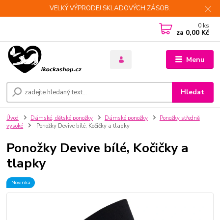
VELKÝ VÝPRODEJ SKLADOVÝCH ZÁSOB.
0
ks
za
0,00 Kč
Menu
Hledat
Úvod
Dámské, dětské ponožky
Dámské ponožky
Ponožky středně
vysoké
Ponožky Devive bílé, Kočičky a tlapky
Ponožky Devive bílé, Kočičky a
tlapky
Novinka