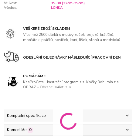
Velikost:
35-38 (22cm-25cm)
Výrobce:
LONKA
VEŠKERÉ ZBOŽÍ SKLADEM
Více než 2500 dárků s motivy koček, pejsků, králíčků,
morčátek, ptáčků, soviček, koní, lišek, slonů a medvídků.
ODESLÁNÍ OBJEDNÁVKY NÁSLEDUJÍCÍ PRACOVNÍ DEN
POMÁHÁME
KasProCats - kastrační program z.s, Kočky Bohumín z.s.,
OBRAZ – Obránci zvířat, z. s
Kompletní specifikace
Komentáře
0