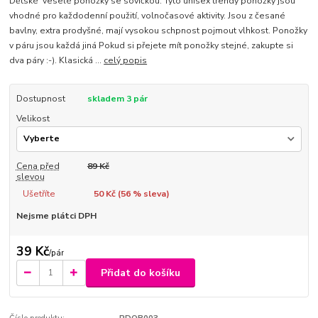
Dětské veselé ponožky se sovičkou. Tyto unisex trendy ponožky jsou
vhodné pro každodenní použití, volnočasové aktivity. Jsou z česané
bavlny, extra prodyšné, mají vysokou schpnost pojmout vlhkost. Ponožky
v páru jsou každá jiná Pokud si přejete mít ponožky stejné, zakupte si
dva páry :-). Klasická ...
celý popis
Dostupnost
skladem 3 pár
Velikost
Cena před
89 Kč
slevou
Ušetříte
50 Kč (
56
% sleva)
Nejsme plátci DPH
39 Kč
/
pár
Přidat do košíku