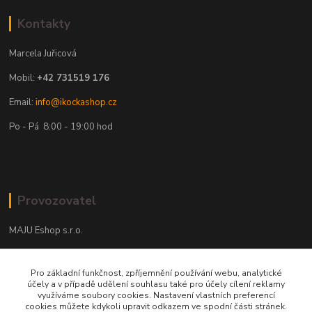
Kontakty
Marcela Juřicová
Mobil:
+42 731519 176
Email:
info@ikockashop.cz
Po - Pá 8:00 - 19:00 hod
Provozovatel
MAJU Eshop s.r.o.
U Parku 2867/1
Pro základní funkčnost, zpříjemnění používání webu, analytické
702 00 Ostrava
účely a v případě udělení souhlasu také pro účely cílení reklamy
využíváme soubory cookies. Nastavení vlastních preferencí
IČ: 09674799
cookies můžete kdykoli upravit odkazem ve spodní části stránek.