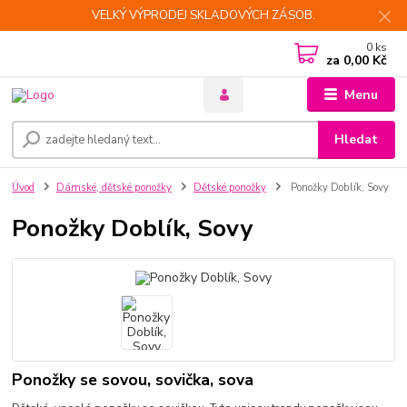
VELKÝ VÝPRODEJ SKLADOVÝCH ZÁSOB.
0
ks
za
0,00 Kč
Menu
Hledat
Úvod
Dámské, dětské ponožky
Dětské ponožky
Ponožky Doblík, Sovy
Ponožky Doblík, Sovy
Ponožky se sovou, sovička, sova