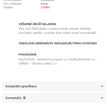
Číslo produktu:
PDOB003
Vše s motivem:
Sova
Výrobce:
LONKA
VEŠKERÉ ZBOŽÍ SKLADEM
Více než 2500 dárků s motivy koček, pejsků, králíčků,
morčátek, ptáčků, soviček, koní, lišek, slonů a medvídků.
ODESLÁNÍ OBJEDNÁVKY NÁSLEDUJÍCÍ PRACOVNÍ DEN
POMÁHÁME
KasProCats - kastrační program z.s, Kočky Bohumín z.s.,
OBRAZ – Obránci zvířat, z. s
Kompletní specifikace
Komentáře
0