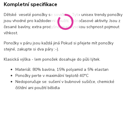
Kompletní specifikace
Dětské veselé ponožky se sovičkou. Tyto unisex trendy ponožky
jsou vhodné pro každodenní použití, volnočasové aktivity. Jsou z
česané bavlny, extra prodyšné, mají vysokou schpnost pojmout
vlhkost.
Ponožky v páru jsou každá jiná Pokud si přejete mít ponožky
stejné, zakupte si dva páry :-).
Klasická výška - lem ponožek dosahuje do půli lýtek.
Materiál: 80% bavlna, 15% polyamid a 5% elastan
Ponožky perte v maximální teplotě 40°C
Nedoporučuje se: sušení v bubnové sušičce, chemické
čištění ani použití bělidla