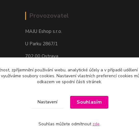
Provozovatel
MAJU Eshop s.r.o.
U Parku 2867/1
702 00 Ostrava
IČ: 09674799
čnost, zpříjemnění používání webu, analytické účely a v případě udělení
y využíváme soubory cookies. Nastavení vlastních preferencí cookies mů
odkazem ve spodní části stránek.
Souhlasím
Nastavení
Souhlas můžete odmítnout
zde
.