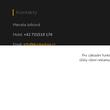
Kontakty
Marcela Juřicová
Mobil:
+42 731519 176
Email:
info@ikockashop.cz
Po - Pá 8:00 - 19:00 hod
Pro základní funk
účely cílení reklam