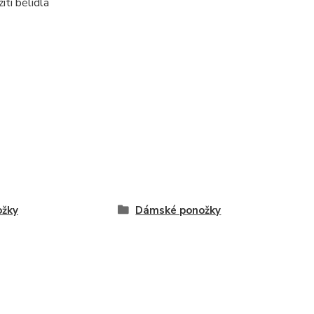
ití bělidla
ožky
Dámské ponožky