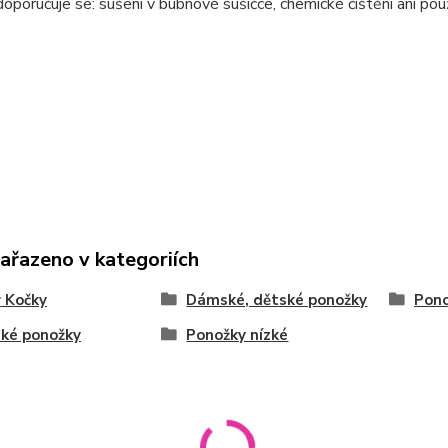
oporučuje se: sušení v bubnové sušičce, chemické čištění ani použ
zařazeno v kategoriích
 Kočky
Dámské, dětské ponožky
Pon
ké ponožky
Ponožky nízké