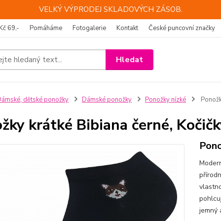
VELKÝ VÝPRODEJ SKLADOVÝCH ZÁSOB.
Kč 69,-
Pomáháme
Fotogalerie
Kontakt
České puncovní značky
Hledat
ámské, dětské ponožky
Dámské ponožky
Ponožky nízké
Ponožky
žky krátké Bibiana černé, Kočičk
Pono
Modern
přírodn
vlastn
pohlcuj
jemný 