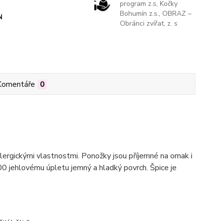
program z.s, Kočky
Bohumín z.s., OBRAZ –
N
Obránci zvířat, z. s
Komentáře
0
ialergickými vlastnostmi. Ponožky jsou příjemné na omak i
200 jehlovému úpletu jemný a hladký povrch. Špice je