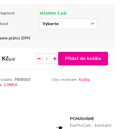
tupnost
skladem 1 pár
ikost
sme plátci DPH
 Kč
Přidat do košíku
/
pár
roduktu:
PBIB003
Vše s motivem:
Kočka
e:
LONKA
POMÁHÁME
KasProCats - kastrační