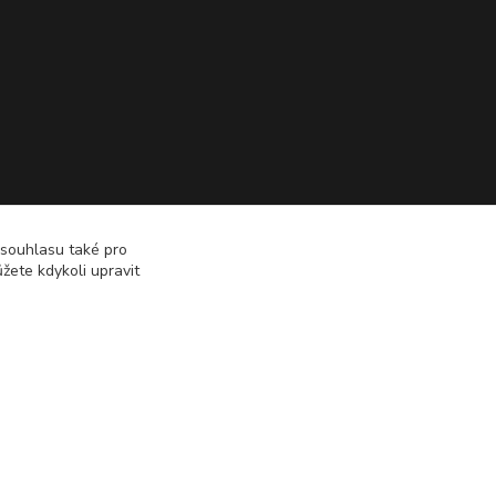
 souhlasu také pro
žete kdykoli upravit
Vytvořeno na
Eshop-rychle.cz