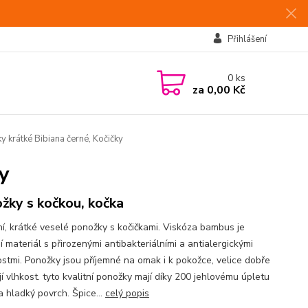
Přihlášení
0
ks
za
0,00 Kč
 krátké Bibiana černé, Kočičky
y
žky s kočkou, kočka
í, krátké veselé ponožky s kočičkami. Viskóza bambus je
í materiál s přirozenými antibakteriálními a antialergickými
ostmi. Ponožky jsou příjemné na omak i k pokožce, velice dobře
í vlhkost. tyto kvalitní ponožky mají díky 200 jehlovému úpletu
a hladký povrch. Špice...
celý popis