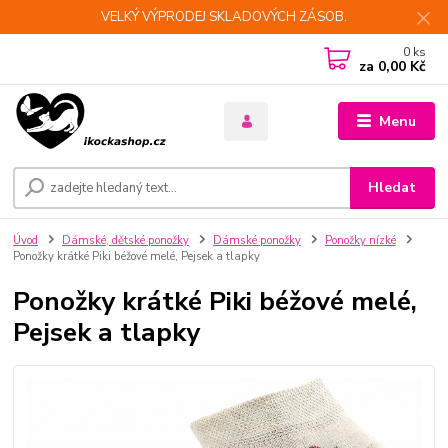
VELKÝ VÝPRODEJ SKLADOVÝCH ZÁSOB.
0
ks
za
0,00 Kč
Menu
Hledat
Úvod
Dámské, dětské ponožky
Dámské ponožky
Ponožky nízké
Ponožky krátké Piki béžové melé, Pejsek a tlapky
Ponožky krátké Piki béžové melé,
Pejsek a tlapky