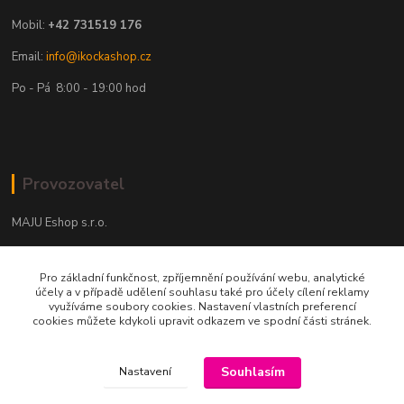
Mobil:
+42 731519 176
Email:
info@ikockashop.cz
Po - Pá 8:00 - 19:00 hod
Provozovatel
MAJU Eshop s.r.o.
U Parku 2867/1
Pro základní funkčnost, zpříjemnění používání webu, analytické
702 00 Ostrava
účely a v případě udělení souhlasu také pro účely cílení reklamy
využíváme soubory cookies. Nastavení vlastních preferencí
IČ: 09674799
cookies můžete kdykoli upravit odkazem ve spodní části stránek.
Souhlasím
Nastavení