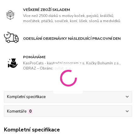
VEŠKERÉ ZBOŽÍ SKLADEM
Více než 2500 dárků s motivy koček, pejsků, králíčků,
morčátek, ptáčků, soviček, koní, lišek, slonů a medvídků.
ODESLÁNÍ OBJEDNÁVKY NÁSLEDUJÍCÍ PRACOVNÍ DEN
POMÁHÁME
KasProCats - kastrační program z.s, Kočky Bohumín z.s.,
OBRAZ – Obránci zvířat, z. s
Kompletní specifikace
Komentáře
0
Kompletní specifikace