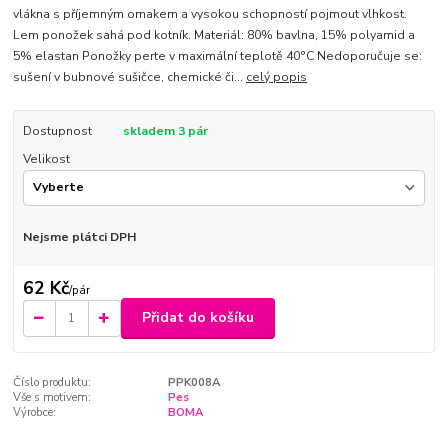
vlákna s příjemným omakem a vysokou schopností pojmout vlhkost.
Lem ponožek sahá pod kotník. Materiál: 80% bavlna, 15% polyamid a
5% elastan Ponožky perte v maximální teplotě 40°C Nedoporučuje se:
sušení v bubnové sušičce, chemické či...
celý popis
Dostupnost
skladem 3 pár
Velikost
Nejsme plátci DPH
62 Kč
/
pár
Přidat do košíku
Číslo produktu:
PPK008A
Vše s motivem:
Pes
Výrobce:
BOMA