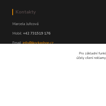
Kontakty
Marcela Juřicová
Mobil:
+42 731519 176
Email:
info@ikockashop.cz
Po - Pá 8:00 - 19:00 hod
Pro základní funk
účely cílení reklam