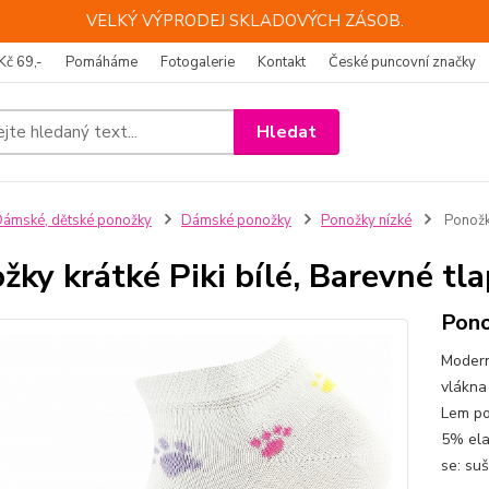
VELKÝ VÝPRODEJ SKLADOVÝCH ZÁSOB.
Kč 69,-
Pomáháme
Fotogalerie
Kontakt
České puncovní značky
Hledat
ámské, dětské ponožky
Dámské ponožky
Ponožky nízké
Ponožky
žky krátké Piki bílé, Barevné tl
Pono
Modern
vlákna
Lem po
5% ela
se: su