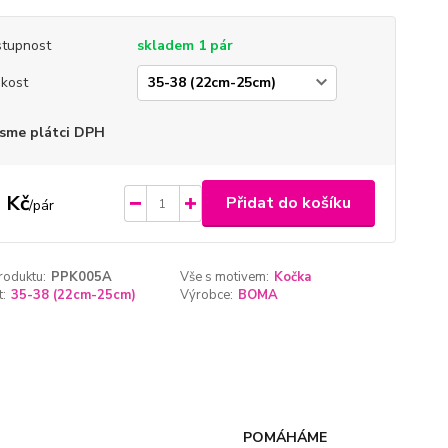
tupnost
skladem 1 pár
ikost
sme plátci DPH
 Kč
Přidat do košíku
/
pár
roduktu:
PPK005A
Vše s motivem:
Kočka
t:
35-38 (22cm-25cm)
Výrobce:
BOMA
POMÁHÁME