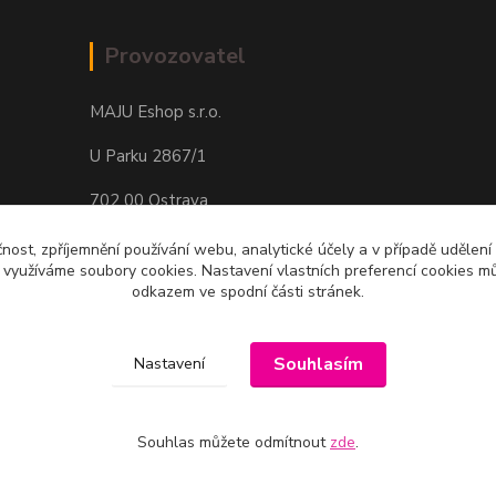
Provozovatel
MAJU Eshop s.r.o.
U Parku 2867/1
702 00 Ostrava
IČ: 09674799
čnost, zpříjemnění používání webu, analytické účely a v případě udělení
y využíváme soubory cookies. Nastavení vlastních preferencí cookies mů
odkazem ve spodní části stránek.
Souhlasím
Nastavení
Souhlas můžete odmítnout
zde
.