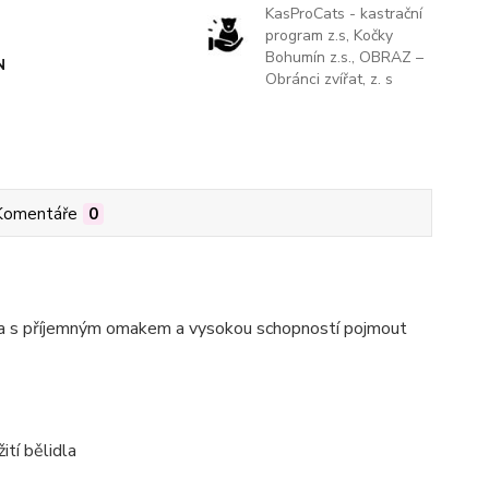
KasProCats - kastrační
program z.s, Kočky
Bohumín z.s., OBRAZ –
N
Obránci zvířat, z. s
Komentáře
0
kna s příjemným omakem a vysokou schopností pojmout
ití bělidla