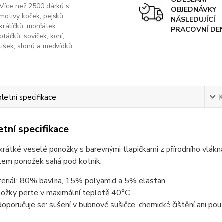
Více než 2500 dárků s
OBJEDNÁVKY
motivy koček, pejsků,
NÁSLEDUJÍCÍ
králíčků, morčátek,
PRACOVNÍ DE
ptáčků, soviček, koní,
lišek, slonů a medvídků.
etní specifikace
tní specifikace
krátké veselé ponožky s barevnými tlapičkami z přírodního vlá
Lem ponožek sahá pod kotník.
eriál: 80% bavlna, 15% polyamid a 5% elastan
ožky perte v maximální teplotě 40°C
oporučuje se: sušení v bubnové sušičce, chemické čištění ani použ