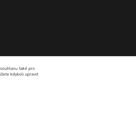
 souhlasu také pro
žete kdykoli upravit
Vytvořeno na
Eshop-rychle.cz