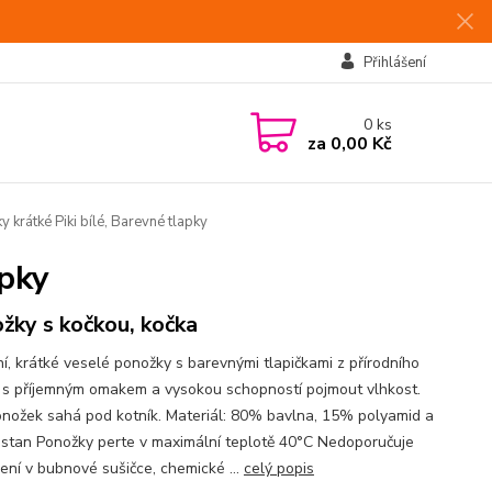
Přihlášení
0
ks
za
0,00 Kč
 krátké Piki bílé, Barevné tlapky
apky
žky s kočkou, kočka
í, krátké veselé ponožky s barevnými tlapičkami z přírodního
 s příjemným omakem a vysokou schopností pojmout vlhkost.
nožek sahá pod kotník. Materiál: 80% bavlna, 15% polyamid a
stan Ponožky perte v maximální teplotě 40°C Nedoporučuje
šení v bubnové sušičce, chemické ...
celý popis