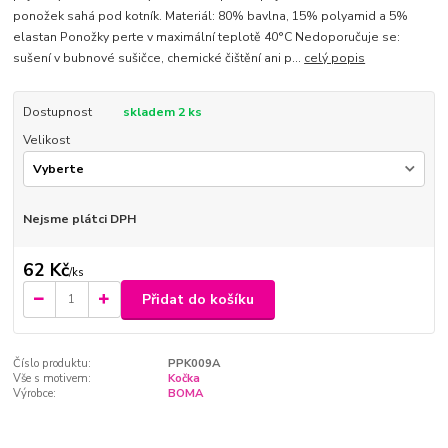
ponožek sahá pod kotník. Materiál: 80% bavlna, 15% polyamid a 5%
elastan Ponožky perte v maximální teplotě 40°C Nedoporučuje se:
sušení v bubnové sušičce, chemické čištění ani p...
celý popis
Dostupnost
skladem 2 ks
Velikost
Nejsme plátci DPH
62 Kč
/
ks
Přidat do košíku
Číslo produktu:
PPK009A
Vše s motivem:
Kočka
Výrobce:
BOMA