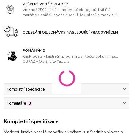
VEŠKERÉ ZBOŽÍ SKLADEM
Více než 2500 dárků s motivy koček, pejsků, králíčků,
morčátek, ptáčků, soviček, koní, lišek, slonů a medvídků.
ODESLÁNÍ OBJEDNÁVKY NÁSLEDUJÍCÍ PRACOVNÍ DEN
POMÁHÁME
KasProCats - kastrační program z.s, Kočky Bohumín z.s.,
OBRAZ – Obránci zvířat, z. s
Kompletní specifikace
Komentáře
0
Kompletní specifikace
Moderní, krátké veselé ponožky s kočkami z přírodního vlákna s