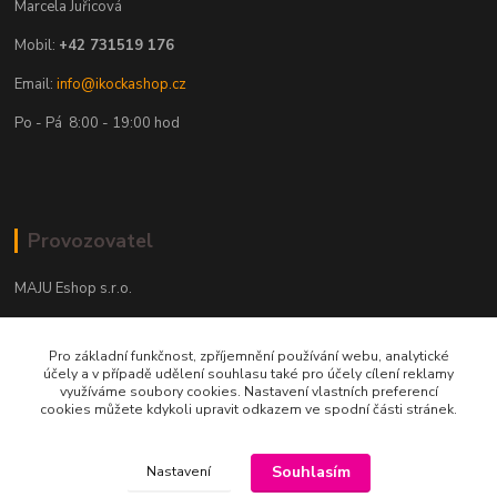
Marcela Juřicová
Mobil:
+42 731519 176
Email:
info@ikockashop.cz
Po - Pá 8:00 - 19:00 hod
Provozovatel
MAJU Eshop s.r.o.
U Parku 2867/1
Pro základní funkčnost, zpříjemnění používání webu, analytické
702 00 Ostrava
účely a v případě udělení souhlasu také pro účely cílení reklamy
využíváme soubory cookies. Nastavení vlastních preferencí
IČ: 09674799
cookies můžete kdykoli upravit odkazem ve spodní části stránek.
Souhlasím
Nastavení