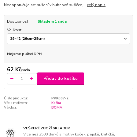
Nedoporučuje se: sušení v bubnové sušičce,...
celý popis
Dostupnost
Skladem 1 sada
Velikost
Nejsme plátci DPH
62 Kč
/
sada
Přidat do košíku
Číslo produktu:
PPK007-2
Vše s motivem:
Kočka
Výrobce:
BOMA
VEŠKERÉ ZBOŽÍ SKLADEM
Více než 2500 dárků s motivy koček, pejsků, králíčků,