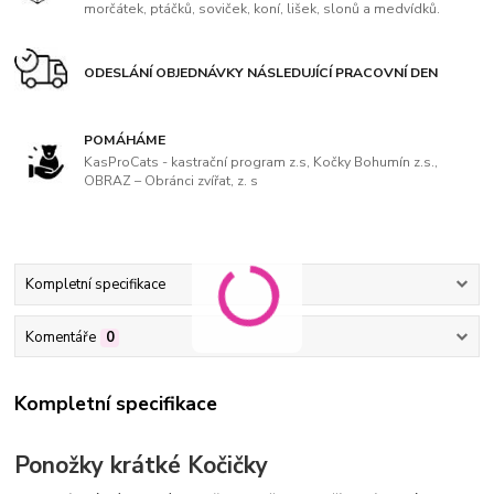
morčátek, ptáčků, soviček, koní, lišek, slonů a medvídků.
ODESLÁNÍ OBJEDNÁVKY NÁSLEDUJÍCÍ PRACOVNÍ DEN
POMÁHÁME
KasProCats - kastrační program z.s, Kočky Bohumín z.s.,
OBRAZ – Obránci zvířat, z. s
Kompletní specifikace
Komentáře
0
Kompletní specifikace
Ponožky krátké Kočičky