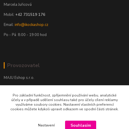
Marcela Juřicová
Mobil:
+42 731519 176
Email:
info@ikockashop.cz
Po - Pá 8:00 - 19:00 hod
Provozovatel
MAJU Eshop s.r.o.
U Parku 2867/1
Pro základní funkčnost, zpříjemnění používání webu, analytické
702 00 Ostrava
účely a v případě udělení souhlasu také pro účely cílení reklamy
využíváme soubory cookies. Nastavení vlastních preferencí
IČ: 09674799
cookies můžete kdykoli upravit odkazem ve spodní části stránek.
Souhlasím
Nastavení