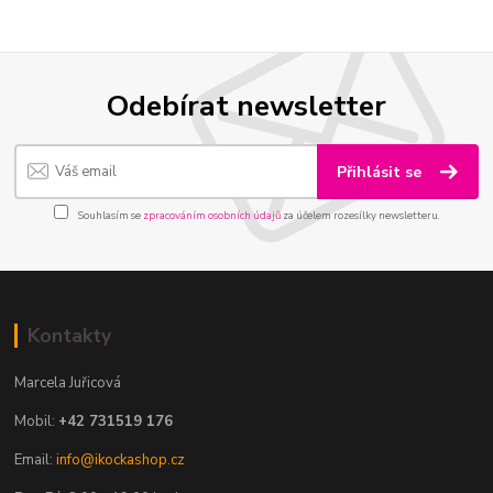
Odebírat newsletter
Přihlásit se
Souhlasím se
zpracováním osobních údajů
za účelem rozesílky newsletteru.
Kontakty
Marcela Juřicová
Mobil:
+42 731519 176
Email:
info@ikockashop.cz