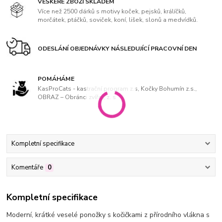
VEŠKERÉ ZBOŽÍ SKLADEM
Více než 2500 dárků s motivy koček, pejsků, králíčků,
morčátek, ptáčků, soviček, koní, lišek, slonů a medvídků.
ODESLÁNÍ OBJEDNÁVKY NÁSLEDUJÍCÍ PRACOVNÍ DEN
POMÁHÁME
KasProCats - kastrační program z.s, Kočky Bohumín z.s.,
OBRAZ – Obránci zvířat, z. s
Kompletní specifikace
Komentáře
0
Kompletní specifikace
Moderní, krátké veselé ponožky s kočičkami z přírodního vlákna s