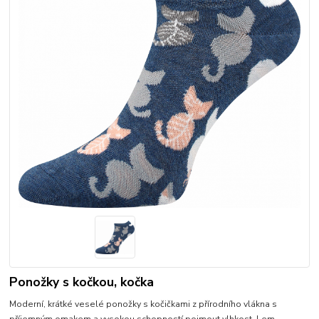
Ponožky s kočkou, kočka
Moderní, krátké veselé ponožky s kočičkami z přírodního vlákna s
příjemným omakem a vysokou schopností pojmout vlhkost. Lem