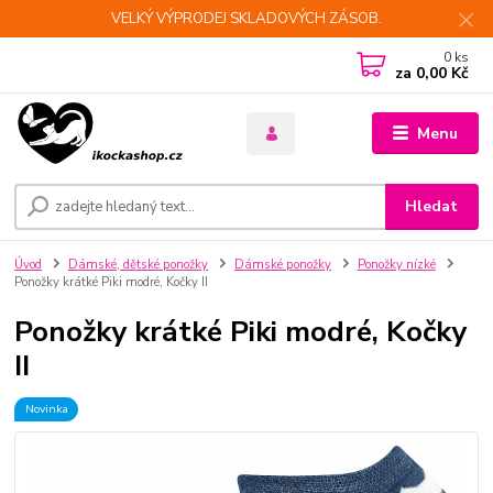
VELKÝ VÝPRODEJ SKLADOVÝCH ZÁSOB.
0
ks
za
0,00 Kč
Menu
Hledat
Úvod
Dámské, dětské ponožky
Dámské ponožky
Ponožky nízké
Ponožky krátké Piki modré, Kočky II
Ponožky krátké Piki modré, Kočky
II
Novinka