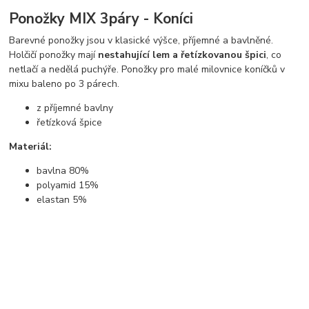
Ponožky MIX 3páry - Koníci
Barevné ponožky jsou v klasické výšce, příjemné a bavlněné.
Holčičí ponožky mají
nestahující lem a řetízkovanou špici
, co
netlačí a nedělá puchýře. Ponožky pro malé milovnice koníčků v
mixu baleno po 3 párech.
z příjemné bavlny
řetízková špice
Materiál:
bavlna 80%
polyamid 15%
elastan 5%