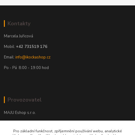
Kontakty
Marcela Juřicová
Mobil:
+42 731519 176
Email:
info@ikockashop.cz
Po - Pá 8:00 - 19:00 hod
Provozovatel
MAJU Eshop s.r.o.
U Parku 2867/1
Pro základní funkčnost, zpříjemnění používání webu, analytické
702 00 Ostrava