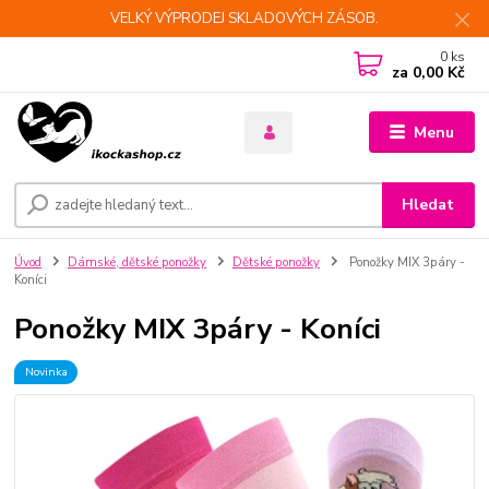
VELKÝ VÝPRODEJ SKLADOVÝCH ZÁSOB.
0
ks
za
0,00 Kč
Menu
Hledat
Úvod
Dámské, dětské ponožky
Dětské ponožky
Ponožky MIX 3páry -
Koníci
Ponožky MIX 3páry - Koníci
Novinka