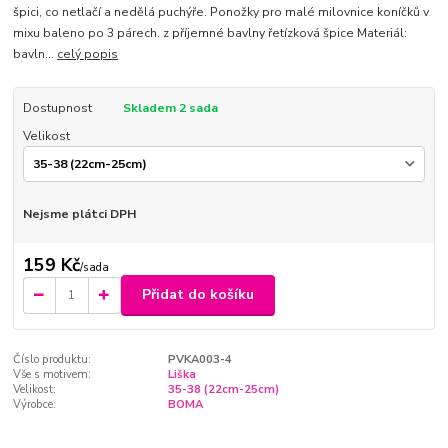
špici, co netlačí a nedělá puchýře. Ponožky pro malé milovnice koníčků v
mixu baleno po 3 párech. z příjemné bavlny řetízková špice Materiál:
bavln...
celý popis
Dostupnost
Skladem 2 sada
Velikost
Nejsme plátci DPH
159 Kč
/
sada
Přidat do košíku
Číslo produktu:
PVKA003-4
Vše s motivem:
Liška
Velikost:
35-38 (22cm-25cm)
Výrobce:
BOMA