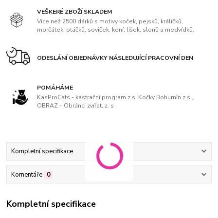
VEŠKERÉ ZBOŽÍ SKLADEM
Více než 2500 dárků s motivy koček, pejsků, králíčků,
morčátek, ptáčků, soviček, koní, lišek, slonů a medvídků.
ODESLÁNÍ OBJEDNÁVKY NÁSLEDUJÍCÍ PRACOVNÍ DEN
POMÁHÁME
KasProCats - kastrační program z.s, Kočky Bohumín z.s.,
OBRAZ – Obránci zvířat, z. s
Kompletní specifikace
Komentáře
0
Kompletní specifikace