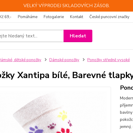
VELKÝ VÝPRODEJ SKLADOVÝCH ZÁSOB.
Kč 69,-
Pomáháme
Fotogalerie
Kontakt
České puncovní značky
Hledat
ámské, dětské ponožky
Dámské ponožky
Ponožky středně vysoké
žky Xantipa bílé, Barevné tlapk
Pono
Modern
příjem
bavlny
pokožc
jemný,