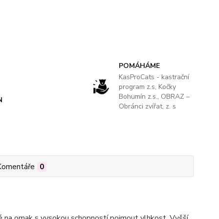
POMÁHÁME
KasProCats - kastrační
program z.s, Kočky
Bohumín z.s., OBRAZ –
N
Obránci zvířat, z. s
Komentáře
0
né na omak s vysokou schopností pojmout vlhkost. Vyšší