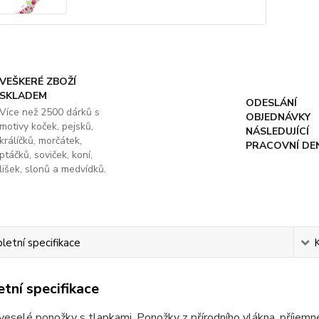
VEŠKERÉ ZBOŽÍ
SKLADEM
ODESLÁNÍ
Více než 2500 dárků s
OBJEDNÁVKY
motivy koček, pejsků,
NÁSLEDUJÍCÍ
králíčků, morčátek,
PRACOVNÍ DE
ptáčků, soviček, koní,
lišek, slonů a medvídků.
etní specifikace
tní specifikace
veselé ponožky s tlapkami. Ponožky z přírodního vlákna, příjem