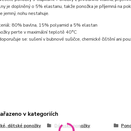
lny je doplněný o 5% elastanu, takže ponožka je příjemná na poko
e jemný, nohu nestahuje.
eriál: 80% bavlna, 15% polyamid a 5% elastan
ožky perte v maximální teplotě 40°C
oporučuje se: sušení v bubnové sušičce, chemické čištění ani použ
zařazeno v kategoriích
ké, dětské ponožky
Dámské ponožky
Pono