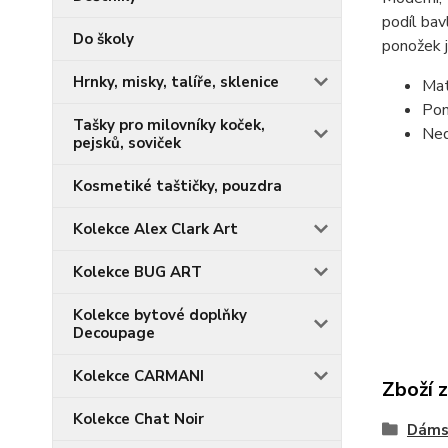
podíl bav
Do školy
ponožek j
Hrnky, misky, talíře, sklenice
Mat
Pon
Tašky pro milovníky koček,
Ned
pejsků, soviček
Kosmetiké taštičky, pouzdra
Kolekce Alex Clark Art
Kolekce BUG ART
Kolekce bytové doplňky
Decoupage
Kolekce CARMANI
Zboží 
Kolekce Chat Noir
Dáms