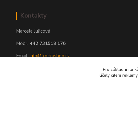
Kontakty
Marcela Juřicová
Mobil:
+42 731519 176
Email:
info@ikockashop.cz
Po - Pá 8:00 - 19:00 hod
Pro základní funk
účely cílení reklam