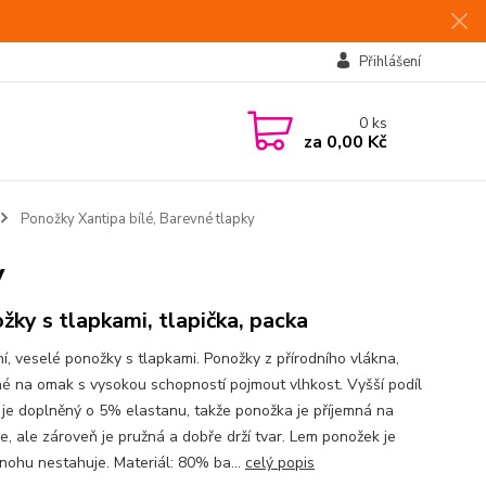
Přihlášení
0
ks
za
0,00 Kč
Ponožky Xantipa bílé, Barevné tlapky
y
žky s tlapkami, tlapička, packa
í, veselé ponožky s tlapkami. Ponožky z přírodního vlákna,
né na omak s vysokou schopností pojmout vlhkost. Vyšší podíl
 je doplněný o 5% elastanu, takže ponožka je příjemná na
e, ale zároveň je pružná a dobře drží tvar. Lem ponožek je
 nohu nestahuje. Materiál: 80% ba...
celý popis