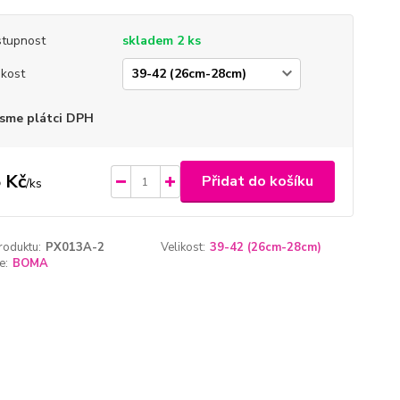
tupnost
skladem 2 ks
ikost
sme plátci DPH
 Kč
Přidat do košíku
/
ks
roduktu:
PX013A-2
Velikost:
39-42 (26cm-28cm)
e:
BOMA