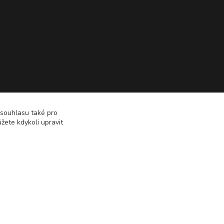
 souhlasu také pro
žete kdykoli upravit
Vytvořeno na
Eshop-rychle.cz