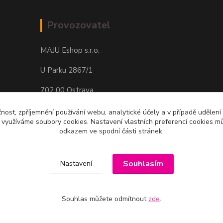
Provozovatel
MAJU Eshop s.r.o.
U Parku 2867/1
702 00 Ostrava
IČ: 09674799
čnost, zpříjemnění používání webu, analytické účely a v případě udělení
y využíváme soubory cookies. Nastavení vlastních preferencí cookies mů
odkazem ve spodní části stránek.
Souhlasím
Nastavení
Souhlas můžete odmítnout
zde
.