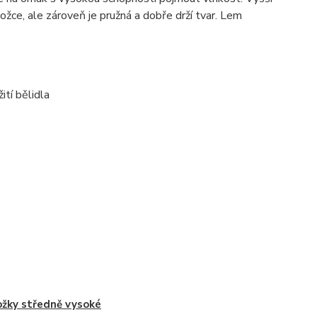
žce, ale zároveň je pružná a dobře drží tvar. Lem
ití bělidla
žky středně vysoké