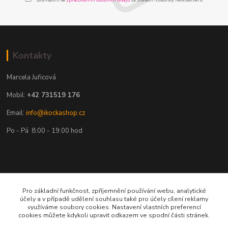
Kontakty
Marcela Juřicová
Mobil:
+42 731519 176
Email:
info@ikockashop.cz
Po - Pá 8:00 - 19:00 hod
Provozovatel
Pro základní funkčnost, zpříjemnění používání webu, analytické
účely a v případě udělení souhlasu také pro účely cílení reklamy
MAJU Eshop s.r.o.
využíváme soubory cookies. Nastavení vlastních preferencí
cookies můžete kdykoli upravit odkazem ve spodní části stránek.
U Parku 2867/1