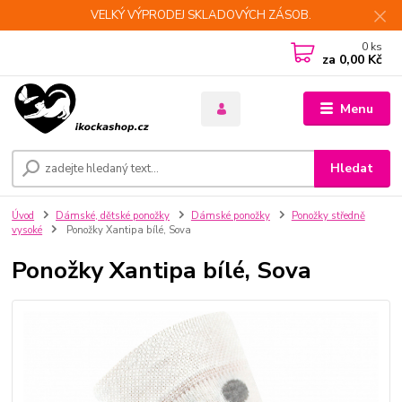
VELKÝ VÝPRODEJ SKLADOVÝCH ZÁSOB.
0
ks
za
0,00 Kč
Menu
Hledat
Úvod
Dámské, dětské ponožky
Dámské ponožky
Ponožky středně
vysoké
Ponožky Xantipa bílé, Sova
Ponožky Xantipa bílé, Sova