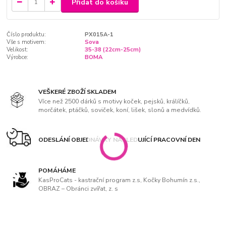
Přidat do košíku
Číslo produktu:
PX015A-1
Vše s motivem:
Sova
Velikost:
35-38 (22cm-25cm)
Výrobce:
BOMA
VEŠKERÉ ZBOŽÍ SKLADEM
Více než 2500 dárků s motivy koček, pejsků, králíčků,
morčátek, ptáčků, soviček, koní, lišek, slonů a medvídků.
ODESLÁNÍ OBJEDNÁVKY NÁSLEDUJÍCÍ PRACOVNÍ DEN
POMÁHÁME
KasProCats - kastrační program z.s, Kočky Bohumín z.s.,
OBRAZ – Obránci zvířat, z. s