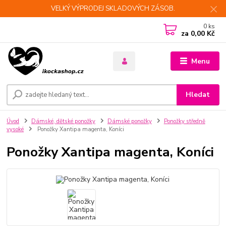
VELKÝ VÝPRODEJ SKLADOVÝCH ZÁSOB.
0
ks
za
0,00 Kč
Menu
Hledat
Úvod
Dámské, dětské ponožky
Dámské ponožky
Ponožky středně
vysoké
Ponožky Xantipa magenta, Koníci
Ponožky Xantipa magenta, Koníci