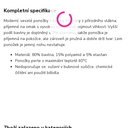
Kompletní specifikace
Moderní, veselé ponožky s koníky. Ponožky z přírodního vlákna,
příjemné na omak s vysokou schopností pojmout vlhkost. Vyšší
podíl bavlny je doplněný o 5% elastanu, takže ponožka je
příjemná na pokožce, ale zároveň je pružná a dobře drží tvar. Lem
ponožek je jemný, nohu nestahuje.
Materiál: 80% bavlna, 15% polyamid a 5% elastan
Ponožky perte v maximální teplotě 40°C
Nedoporučuje se: sušení v bubnové sušičce, chemické
čištění ani použití bělidla
Zboží zařazeno v kategoriích