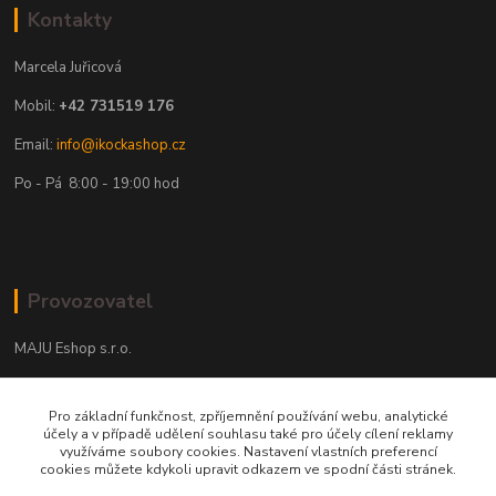
Kontakty
Marcela Juřicová
Mobil:
+42 731519 176
Email:
info@ikockashop.cz
Po - Pá 8:00 - 19:00 hod
Provozovatel
MAJU Eshop s.r.o.
U Parku 2867/1
Pro základní funkčnost, zpříjemnění používání webu, analytické
702 00 Ostrava
účely a v případě udělení souhlasu také pro účely cílení reklamy
využíváme soubory cookies. Nastavení vlastních preferencí
IČ: 09674799
cookies můžete kdykoli upravit odkazem ve spodní části stránek.