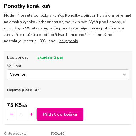
Ponožky koně, kůň
Moderní, veselé ponožky s koníky. Ponožky z přírodního vlákna, příjemné
na omak s vysokou schopností pojmout vlhkost. Vyšší podíl bavlny je
doplněný o 5% elastanu, takže ponožka je příjemná na pokožce, ale
zároveň je pružná a dobře drží tvar. Lem ponožek je jemný, nohu
nestahuje. Materiál: 80% bavl...
celý popis
Dostupnost
skladem 2 pár
Velikost
Nejsme plátci DPH
75 Kč
/
pár
Přidat do košíku
Číslo produktu:
PX014C