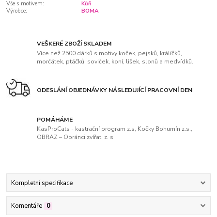
Vše s motivem:
Kůň
Výrobce:
BOMA
VEŠKERÉ ZBOŽÍ SKLADEM
Více než 2500 dárků s motivy koček, pejsků, králíčků,
morčátek, ptáčků, soviček, koní, lišek, slonů a medvídků.
ODESLÁNÍ OBJEDNÁVKY NÁSLEDUJÍCÍ PRACOVNÍ DEN
POMÁHÁME
KasProCats - kastrační program z.s, Kočky Bohumín z.s.,
OBRAZ – Obránci zvířat, z. s
Kompletní specifikace
Komentáře
0