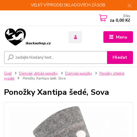
VELKÝ VÝPRODEJ SKLADOVÝCH ZÁSOB.
0
ks
za
0,00 Kč
Menu
Hledat
Úvod
Dámské, dětské ponožky
Dámské ponožky
Ponožky středně
vysoké
Ponožky Xantipa šedé, Sova
Ponožky Xantipa šedé, Sova