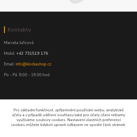
Kontakty
Marcela Juřicová
Mobil:
+42 731519 176
Email:
info@ikockashop.cz
Po - Pá 8:00 - 19:00 hod
Provozovatel
Pro základní funkčnost, zpříjemnění používání webu, analytické
účely a v případě udělení souhlasu také pro účely cílení reklamy
využíváme soubory cookies. Nastavení vlastních preferencí
MAJU Eshop s.r.o.
cookies můžete kdykoli upravit odkazem ve spodní části stránek.
U Parku 2867/1