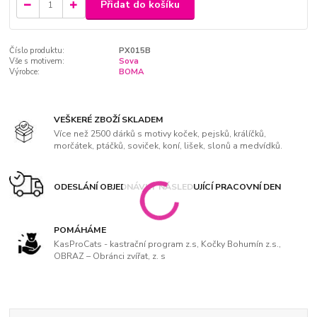
Přidat do košíku
Číslo produktu:
PX015B
Vše s motivem:
Sova
Výrobce:
BOMA
VEŠKERÉ ZBOŽÍ SKLADEM
Více než 2500 dárků s motivy koček, pejsků, králíčků,
morčátek, ptáčků, soviček, koní, lišek, slonů a medvídků.
ODESLÁNÍ OBJEDNÁVKY NÁSLEDUJÍCÍ PRACOVNÍ DEN
POMÁHÁME
KasProCats - kastrační program z.s, Kočky Bohumín z.s.,
OBRAZ – Obránci zvířat, z. s