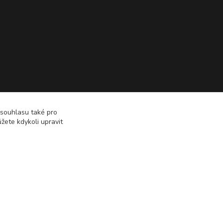
 souhlasu také pro
žete kdykoli upravit
Vytvořeno na
Eshop-rychle.cz