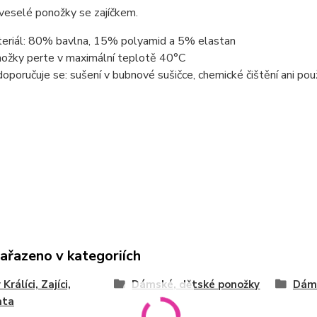
veselé ponožky se zajíčkem.
eriál: 80% bavlna, 15% polyamid a 5% elastan
ožky perte v maximální teplotě 40°C
oporučuje se: sušení v bubnové sušičce, chemické čištění ani použ
zařazeno v kategoriích
Králíci, Zajíci,
Dámské, dětské ponožky
Dám
ata