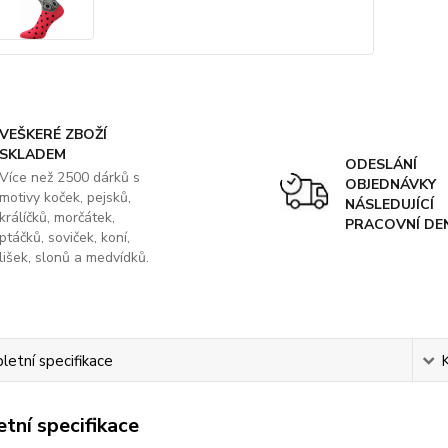
VEŠKERÉ ZBOŽÍ
SKLADEM
ODESLÁNÍ
Více než 2500 dárků s
OBJEDNÁVKY
motivy koček, pejsků,
NÁSLEDUJÍCÍ
králíčků, morčátek,
PRACOVNÍ DE
ptáčků, soviček, koní,
lišek, slonů a medvídků.
etní specifikace
tní specifikace