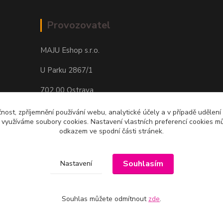
Provozovatel
MAJU Eshop s.r.o.
U Parku 2867/1
702 00 Ostrava
IČ: 09674799
čnost, zpříjemnění používání webu, analytické účely a v případě udělení
y využíváme soubory cookies. Nastavení vlastních preferencí cookies mů
odkazem ve spodní části stránek.
Souhlasím
Nastavení
Souhlas můžete odmítnout
zde
.