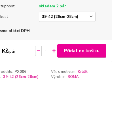
tupnost
skladem 2 pár
ikost
sme plátci DPH
 Kč
Přidat do košíku
/
pár
roduktu:
PX006
Vše s motivem:
Králík
t:
39-42 (26cm-28cm)
Výrobce:
BOMA