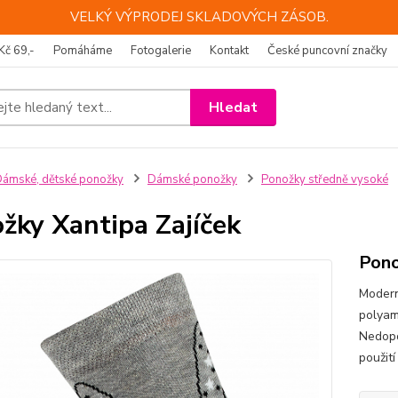
VELKÝ VÝPRODEJ SKLADOVÝCH ZÁSOB.
Kč 69,-
Pomáháme
Fotogalerie
Kontakt
České puncovní značky
Hledat
ámské, dětské ponožky
Dámské ponožky
Ponožky středně vysoké
žky Xantipa Zajíček
Pono
Modern
polyam
Nedopo
použi