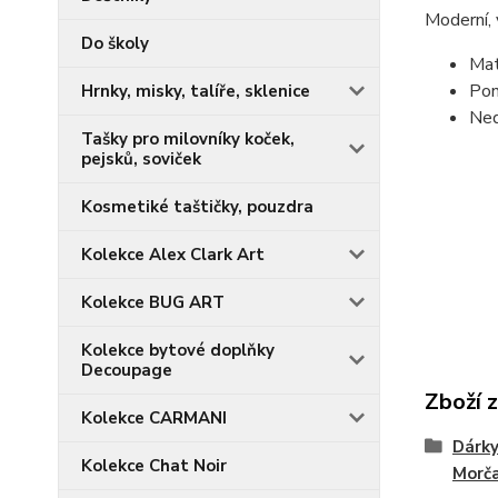
Moderní, 
Do školy
Mat
Pon
Hrnky, misky, talíře, sklenice
Ned
Tašky pro milovníky koček,
pejsků, soviček
Kosmetiké taštičky, pouzdra
Kolekce Alex Clark Art
Kolekce BUG ART
Kolekce bytové doplňky
Decoupage
Zboží 
Kolekce CARMANI
Dárky 
Kolekce Chat Noir
Morč