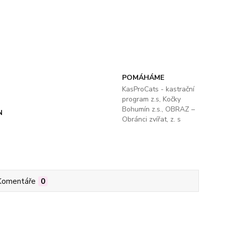
POMÁHÁME
KasProCats - kastrační
program z.s, Kočky
Bohumín z.s., OBRAZ –
N
Obránci zvířat, z. s
Komentáře
0