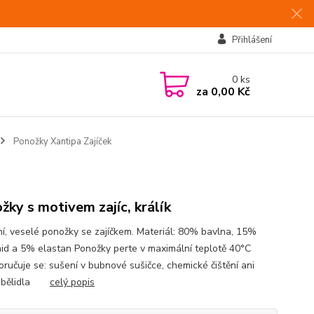
Přihlášení
0
ks
za
0,00 Kč
Ponožky Xantipa Zajíček
žky s motivem zajíc, králík
í, veselé ponožky se zajíčkem. Materiál: 80% bavlna, 15%
id a 5% elastan Ponožky perte v maximální teplotě 40°C
ručuje se: sušení v bubnové sušičce, chemické čištění ani
tí bělidla
celý popis