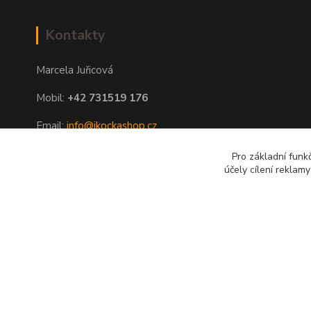
Kontakty
Marcela Juřicová
Mobil:
+42 731519 176
Email:
info@ikockashop.cz
Po - Pá 8:00 - 19:00 hod
Pro základní funk
účely cílení reklam