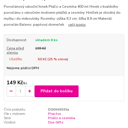
Porcelánový vánoční hrnek Ptáčci a Cesmína 400 ml Hrnek z kvalitního
porcelánu s vánočním motivem ptáčků a cesmíny. Hrníček je vhodný do
myčky i do mikrovlnky. Rozměry: výška 9,3 cm, šířka 8,9 cm Materiál:
porcelán Baleno: papírový domeček
celý popis
Dostupnost
skladem 6 ks
Cena před
199 Kč
slevou
Ušetříte
50 Kč (
25
% sleva)
Nejsme plátci DPH
149 Kč
/
ks
Přidat do košíku
Číslo produktu:
DG0040033a
Vše s motivem:
Ptactvo
Série:
Ptáčci a cesmína
Výrobce:
Duo Gifts