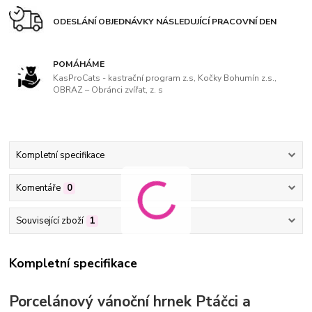
ODESLÁNÍ OBJEDNÁVKY NÁSLEDUJÍCÍ PRACOVNÍ DEN
POMÁHÁME
KasProCats - kastrační program z.s, Kočky Bohumín z.s.,
OBRAZ – Obránci zvířat, z. s
Kompletní specifikace
Komentáře
0
Související zboží
1
Kompletní specifikace
Porcelánový vánoční hrnek Ptáčci a