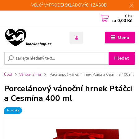
VELKÝ VÝPRODEJ SKLADOVÝCH ZÁSOB.
0
ks
za
0,00 Kč
Menu
Hledat
Úvod
Vánoce, Zima
Porcelánový vánoční hrnek Ptáčci a Cesmína 400 ml
Porcelánový vánoční hrnek Ptáčci
a Cesmína 400 ml
Novinka