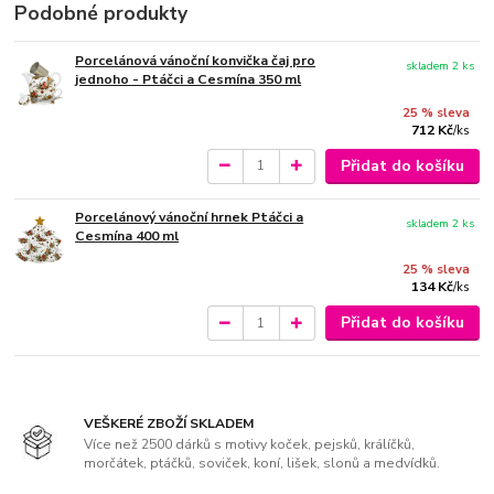
Podobné produkty
Porcelánová vánoční konvička čaj pro
skladem 2 ks
jednoho - Ptáčci a Cesmína 350 ml
25 % sleva
712 Kč
/
ks
Přidat do košíku
Porcelánový vánoční hrnek Ptáčci a
skladem 2 ks
Cesmína 400 ml
25 % sleva
134 Kč
/
ks
Přidat do košíku
VEŠKERÉ ZBOŽÍ SKLADEM
Více než 2500 dárků s motivy koček, pejsků, králíčků,
morčátek, ptáčků, soviček, koní, lišek, slonů a medvídků.