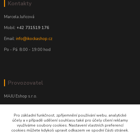
Kontakty
Marcela Juřicová
Mobil:
+42 731519 176
Email:
info@ikockashop.cz
Po - Pá 8:00 - 19:00 hod
Provozovatel
MAJU Eshop s.r.o.
U Parku 2867/1
Pro základní funkčnost, zpříjemnění používání webu, analytické
702 00 Ostrava
účely a v případě udělení souhlasu také pro účely cílení reklamy
využíváme soubory cookies. Nastavení vlastních preferencí
IČ: 09674799
cookies můžete kdykoli upravit odkazem ve spodní části stránek.