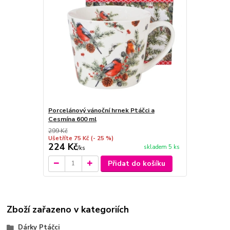
Porcelánový vánoční hrnek Ptáčci a
Cesmína 600 ml
299 Kč
Ušetříte 75 Kč
(- 25 %)
224 Kč
skladem 5 ks
/
ks
Přidat do košíku
Zboží zařazeno v kategoriích
Dárky Ptáčci