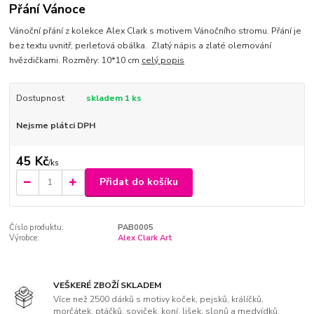
Přání Vánoce
Vánoční přání z kolekce Alex Clark s motivem Vánočního stromu. Přání je
bez textu uvnitř, perleťová obálka. Zlatý nápis a zlaté olemování
hvězdičkami. Rozměry: 10*10 cm
celý popis
Dostupnost
skladem 1 ks
Nejsme plátci DPH
45 Kč
/
ks
Přidat do košíku
Číslo produktu:
PAB0005
Výrobce:
Alex Clark Art
VEŠKERÉ ZBOŽÍ SKLADEM
Více než 2500 dárků s motivy koček, pejsků, králíčků,
morčátek, ptáčků, soviček, koní, lišek, slonů a medvídků.