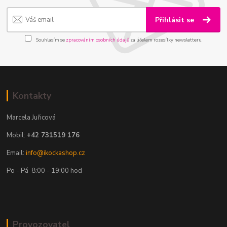
Přihlásit se
Souhlasím se
zpracováním osobních údajů
za účelem rozesílky newsletteru.
Kontakty
Marcela Juřicová
Mobil:
+42 731519 176
Email:
info@ikockashop.cz
Po - Pá 8:00 - 19:00 hod
Provozovatel