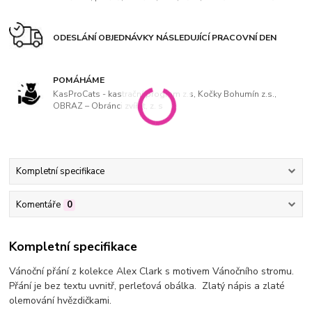
ODESLÁNÍ OBJEDNÁVKY NÁSLEDUJÍCÍ PRACOVNÍ DEN
POMÁHÁME
KasProCats - kastrační program z.s, Kočky Bohumín z.s.,
OBRAZ – Obránci zvířat, z. s
Kompletní specifikace
Komentáře
0
Kompletní specifikace
Vánoční přání z kolekce Alex Clark s motivem Vánočního stromu.
Přání je bez textu uvnitř, perleťová obálka. Zlatý nápis a zlaté
olemování hvězdičkami.