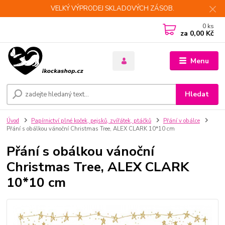
VELKÝ VÝPRODEJ SKLADOVÝCH ZÁSOB.
0
ks
za
0,00 Kč
Menu
Hledat
Úvod
Papírnictví plné koček, pejsků, zvířátek, ptáčků
Přání v obálce
Přání s obálkou vánoční Christmas Tree, ALEX CLARK 10*10 cm
Přání s obálkou vánoční
Christmas Tree, ALEX CLARK
10*10 cm