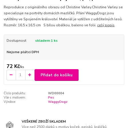
Reprodukce z originálního obrazu od Christine Varley.Christine Varley se
specializuje na portréty domácích mazlíčků. Přání WaggyDogz jsou
vytištěny ve Spojeném království. Materiál je vytěžen z udržitelných lesů.
Rozměr: 16,5 x 16,5 cm S bílou obálkou, baleno ve folii.
celý popis
Dostupnost
skladem 1 ks
Nejsme plátci DPH
72 Kč
/
ks
Přidat do košíku
Číslo produktu:
WD00004
Vše s motivem:
Pes
Výrobce:
WaggyDogz
VEŠKERÉ ZBOŽÍ SKLADEM
Více než 2500 dárků s motivy koček, pejsků, králíčků,