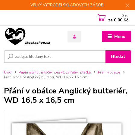
VELKÝ VÝPRODEJ SKLADOVÝCH ZÁSOB.
0
ks
za
0,00 Kč
Menu
Hledat
Úvod
Papírnictví plné koček, pejsků, zvířátek, ptáčků
Přání v obálce
Přání v obálce Anglický bulteriér, WD 16,5 x 16,5 cm
Přání v obálce Anglický bulteriér,
WD 16,5 x 16,5 cm