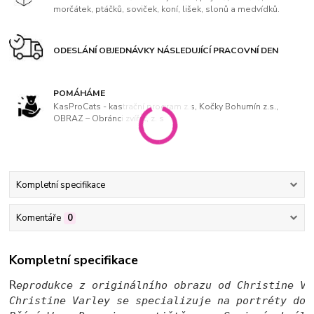
morčátek, ptáčků, soviček, koní, lišek, slonů a medvídků.
ODESLÁNÍ OBJEDNÁVKY NÁSLEDUJÍCÍ PRACOVNÍ DEN
POMÁHÁME
KasProCats - kastrační program z.s, Kočky Bohumín z.s.,
OBRAZ – Obránci zvířat, z. s
Kompletní specifikace
Komentáře
0
Kompletní specifikace
R
eprodukce z originálního obrazu od Christine Va
Christine Varley se specializuje na portréty dom