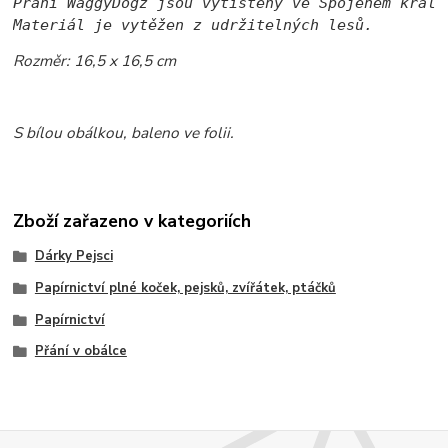
Přání WaggyDogz jsou vytištěny ve Spojeném králo
Materiál je vytěžen z udržitelných lesů.
Rozměr: 16,5 x 16,5 cm
S bílou obálkou, baleno ve folii.
Zboží zařazeno v kategoriích
Dárky Pejsci
Papírnictví plné koček, pejsků, zvířátek, ptáčků
Papírnictví
Přání v obálce