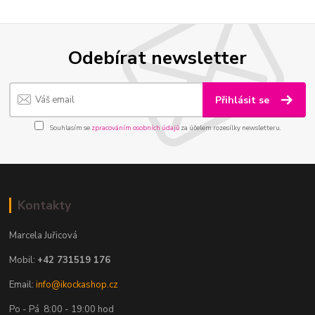
Odebírat newsletter
Přihlásit se
Souhlasím se
zpracováním osobních údajů
za účelem rozesílky newsletteru.
Kontakty
Marcela Juřicová
Mobil:
+42 731519 176
Email:
info@ikockashop.cz
Po - Pá 8:00 - 19:00 hod