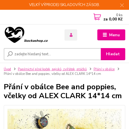
VELKÝ VÝPRODEJ SKLADOVÝCH ZÁSOB.
0
ks
za
0,00 Kč
Menu
Hledat
Úvod
Papírnictví plné koček, pejsků, zvířátek, ptáčků
Přání v obálce
Přání v obálce Bee and poppies, včelky od ALEX CLARK 14*14 cm
Přání v obálce Bee and poppies,
včelky od ALEX CLARK 14*14 cm