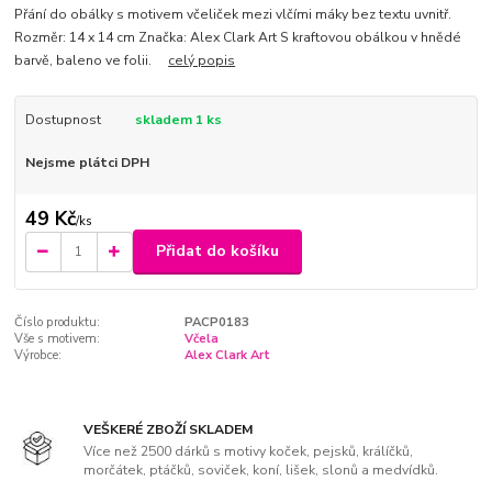
Přání do obálky s motivem včeliček mezi vlčími máky bez textu uvnitř.
Rozměr: 14 x 14 cm Značka: Alex Clark Art S kraftovou obálkou v hnědé
barvě, baleno ve folii.
celý popis
Dostupnost
skladem 1 ks
Nejsme plátci DPH
49 Kč
/
ks
Přidat do košíku
Číslo produktu:
PACP0183
Vše s motivem:
Včela
Výrobce:
Alex Clark Art
VEŠKERÉ ZBOŽÍ SKLADEM
Více než 2500 dárků s motivy koček, pejsků, králíčků,
morčátek, ptáčků, soviček, koní, lišek, slonů a medvídků.