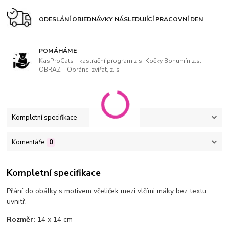
ODESLÁNÍ OBJEDNÁVKY NÁSLEDUJÍCÍ PRACOVNÍ DEN
POMÁHÁME
KasProCats - kastrační program z.s, Kočky Bohumín z.s.,
OBRAZ – Obránci zvířat, z. s
Kompletní specifikace
Komentáře
0
Kompletní specifikace
Přání do obálky s motivem včeliček mezi vlčími máky bez textu
uvnitř.
Rozměr:
14 x 14 cm