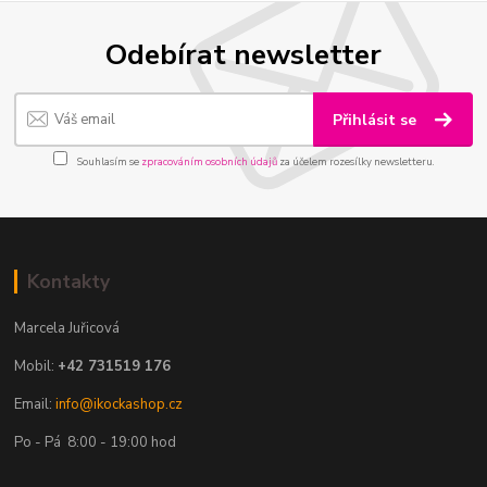
Odebírat newsletter
Přihlásit se
Souhlasím se
zpracováním osobních údajů
za účelem rozesílky newsletteru.
Kontakty
Marcela Juřicová
Mobil:
+42 731519 176
Email:
info@ikockashop.cz
Po - Pá 8:00 - 19:00 hod