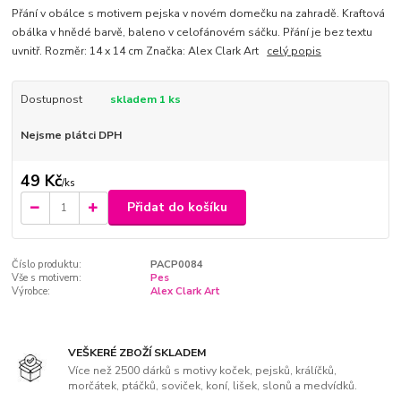
Přání v obálce s motivem pejska v novém domečku na zahradě. Kraftová
obálka v hnědé barvě, baleno v celofánovém sáčku. Přání je bez textu
uvnitř. Rozměr: 14 x 14 cm Značka: Alex Clark Art
celý popis
Dostupnost
skladem 1 ks
Nejsme plátci DPH
49 Kč
/
ks
Přidat do košíku
Číslo produktu:
PACP0084
Vše s motivem:
Pes
Výrobce:
Alex Clark Art
VEŠKERÉ ZBOŽÍ SKLADEM
Více než 2500 dárků s motivy koček, pejsků, králíčků,
morčátek, ptáčků, soviček, koní, lišek, slonů a medvídků.