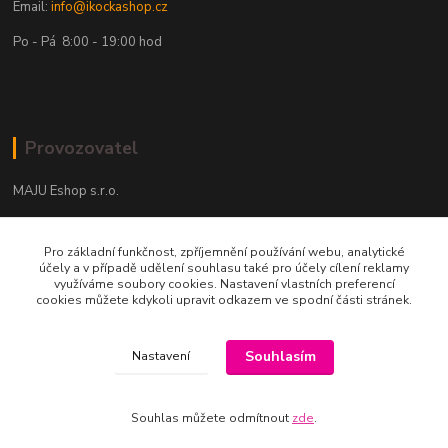
Email:
info@ikockashop.cz
Po - Pá 8:00 - 19:00 hod
Provozovatel
MAJU Eshop s.r.o.
U Parku 2867/1
Pro základní funkčnost, zpříjemnění používání webu, analytické
702 00 Ostrava
účely a v případě udělení souhlasu také pro účely cílení reklamy
využíváme soubory cookies. Nastavení vlastních preferencí
IČ: 09674799
cookies můžete kdykoli upravit odkazem ve spodní části stránek.
Souhlasím
Nastavení
Souhlas můžete odmítnout
zde
.
Vytvořeno na
Eshop-rychle.cz