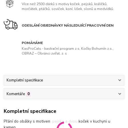
Více než 2500 dárků s motivy koček, pejsků, králíčků,
morčátek, ptáčků, soviček, koní, lišek, slonů a medvídků.
ODESLÁNÍ OBJEDNÁVKY NÁSLEDUJÍCÍ PRACOVNÍ DEN
POMÁHÁME
KasProCats - kastrační program z.s, Kočky Bohumín z.s.,
OBRAZ – Obránci zvířat, z. s
Kompletní specifikace
Komentáře
0
Kompletní specifikace
Přání do obálky s motivem pejska a dvou koček v kuchyni u
kamen.