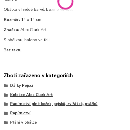
Obálka v hnědé barvě, baleno ve fólii.
Rozměr:
14 x 14 cm
Značka:
Alex Clark Art
S obálkou, baleno ve folii.
Bez textu.
Zboží zařazeno v kategoriích
Dárky Pejsci
Kolekce Alex Clark Art
Papírnictví plné koček, pejsků, zvířátek, ptáčků
Papírnictví
Přání v obálce