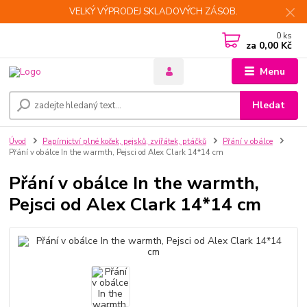
VELKÝ VÝPRODEJ SKLADOVÝCH ZÁSOB.
0
ks
za
0,00 Kč
Menu
Hledat
Úvod
Papírnictví plné koček, pejsků, zvířátek, ptáčků
Přání v obálce
Přání v obálce In the warmth, Pejsci od Alex Clark 14*14 cm
Přání v obálce In the warmth,
Pejsci od Alex Clark 14*14 cm