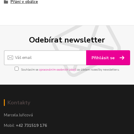
Přání v obálce
Odebírat newsletter
Přihlásit se
Souhlasím se
zpracováním osobních údajů
za účelem rozesílky newsletteru.
Kontakty
Marcela Juřicová
Mobil:
+42 731519 176