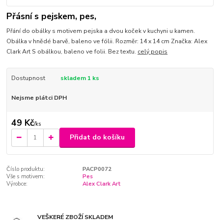
Přásní s pejskem, pes,
Přání do obálky s motivem pejska a dvou koček v kuchyni u kamen.
Obálka v hnědé barvě, baleno ve fólii. Rozměr: 14 x 14 cm Značka: Alex
Clark Art S obálkou, baleno ve folii. Bez textu.
celý popis
Dostupnost
skladem 1 ks
Nejsme plátci DPH
49 Kč
/
ks
Přidat do košíku
Číslo produktu:
PACP0072
Vše s motivem:
Pes
Výrobce:
Alex Clark Art
VEŠKERÉ ZBOŽÍ SKLADEM