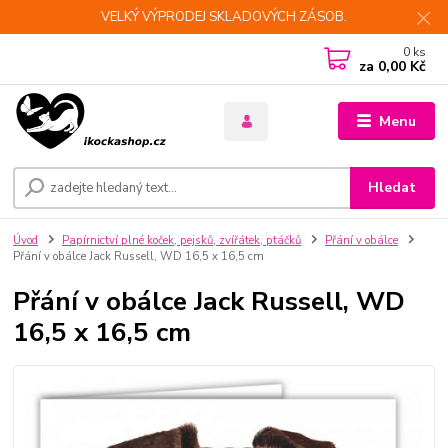
VELKÝ VÝPRODEJ SKLADOVÝCH ZÁSOB.
0
ks
za
0,00 Kč
Menu
Hledat
Úvod
Papírnictví plné koček, pejsků, zvířátek, ptáčků
Přání v obálce
Přání v obálce Jack Russell, WD 16,5 x 16,5 cm
Přání v obálce Jack Russell, WD
16,5 x 16,5 cm