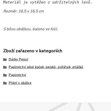
Materiál je vytěžen z udržitelných lesů.
Rozměr: 16,5 x 16,5 cm
S bílou obálkou, baleno ve folii.
Zboží zařazeno v kategoriích
Dárky Pejsci
Papírnictví plné koček, pejsků, zvířátek, ptáčků
Papírnictví
Přání v obálce