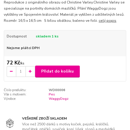
Reprodukce z originálního obrazu od Christine Varley.Christine Varley se
specializuje na portréty domácích mazlíčků. Přání WaggyDogz jsou
vytištěny ve Spojeném království. Materiál je vytěžen z udržitelných lesů.
Rozměr: 16,5 x 16,5 cm S bílou obálkou, baleno ve folii.
celý popis
Dostupnost
skladem 1 ks
Nejsme plátci DPH
72 Kč
/
ks
Přidat do košíku
Číslo produktu:
WD00006
Vše s motivem:
Pes
Výrobce:
WaggyDogz
VEŠKERÉ ZBOŽÍ SKLADEM
Více než 2500 dárků s motivy koček, pejsků, králíčků,
morčátek, ptáčků, soviček, koní, lišek, slonů a medvídků.