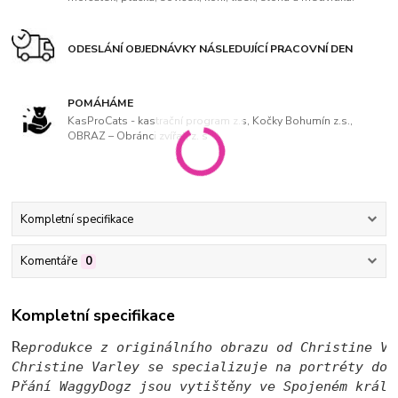
ODESLÁNÍ OBJEDNÁVKY NÁSLEDUJÍCÍ PRACOVNÍ DEN
POMÁHÁME
KasProCats - kastrační program z.s, Kočky Bohumín z.s.,
OBRAZ – Obránci zvířat, z. s
Kompletní specifikace
Komentáře
0
Kompletní specifikace
R
eprodukce z originálního obrazu od Christine Va
Christine Varley se specializuje na portréty dom
Přání WaggyDogz jsou vytištěny ve Spojeném králo