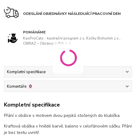
ODESLÁNÍ OBJEDNÁVKY NÁSLEDUJÍCÍ PRACOVNÍ DEN
POMÁHÁME
KasProCats - kastrační program z.s, Kočky Bohumín z.s.,
OBRAZ – Obránci zvířat, z. s
Kompletní specifikace
Komentáře
0
Kompletní specifikace
Přání v obálce s motivem dvou pejsků stočených do klubíčka.
Kraftová obálka v hnědé barvě, baleno v celofánovém sáčku. Přání
je bez textu uvnitř.