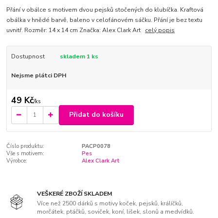
Přání v obálce s motivem dvou pejsků stočených do klubíčka. Kraftová
obálka v hnědé barvě, baleno v celofánovém sáčku. Přání je bez textu
uvnitř. Rozměr: 14 x 14 cm Značka: Alex Clark Art
celý popis
Dostupnost
skladem 1 ks
Nejsme plátci DPH
49 Kč
/
ks
Přidat do košíku
Číslo produktu:
PACP0078
Vše s motivem:
Pes
Výrobce:
Alex Clark Art
VEŠKERÉ ZBOŽÍ SKLADEM
Více než 2500 dárků s motivy koček, pejsků, králíčků,
morčátek, ptáčků, soviček, koní, lišek, slonů a medvídků.