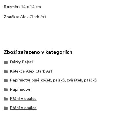
Rozměr:
14 x 14 cm
Značka:
Alex Clark Art
Zboží zařazeno v kategoriích
Dárky Pejsci
Kolekce Alex Clark Art
Papírnictví plné koček, pejsků, zvířátek, ptáčků
Papírnictví
Přání v obálce
Přání v obálce