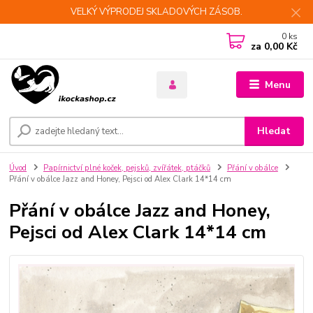
VELKÝ VÝPRODEJ SKLADOVÝCH ZÁSOB.
0
ks
za
0,00 Kč
Menu
Hledat
Úvod
Papírnictví plné koček, pejsků, zvířátek, ptáčků
Přání v obálce
Přání v obálce Jazz and Honey, Pejsci od Alex Clark 14*14 cm
Přání v obálce Jazz and Honey,
Pejsci od Alex Clark 14*14 cm