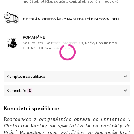
morčátek, ptáčků, soviček, koní, lišek, slonů a medvídků.
ODESLÁNÍ OBJEDNÁVKY NÁSLEDUJÍCÍ PRACOVNÍ DEN
POMÁHÁME
KasProCats - kastrační program z.s, Kočky Bohumín z.s.,
OBRAZ – Obránci zvířat, z. s
Kompletní specifikace
Komentáře
0
Kompletní specifikace
R
eprodukce z originálního obrazu od Christine Va
Christine Varley se specializuje na portréty dom
Přání WaggyDogz jsou vytištěny ve Spojeném králo