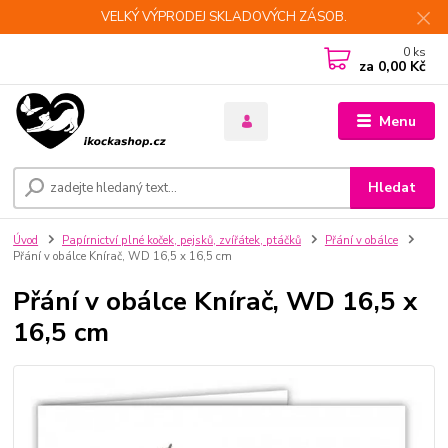
VELKÝ VÝPRODEJ SKLADOVÝCH ZÁSOB.
0
ks
za
0,00 Kč
Menu
Hledat
Úvod
Papírnictví plné koček, pejsků, zvířátek, ptáčků
Přání v obálce
Přání v obálce Knírač, WD 16,5 x 16,5 cm
Přání v obálce Knírač, WD 16,5 x
16,5 cm