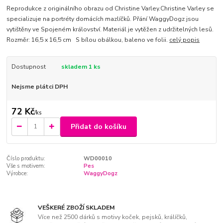
Reprodukce z originálního obrazu od Christine Varley.Christine Varley se
specializuje na portréty domácích mazlíčků. Přání WaggyDogz jsou
vytištěny ve Spojeném království. Materiál je vytěžen z udržitelných lesů.
Rozměr: 16,5 x 16,5 cm S bílou obálkou, baleno ve folii.
celý popis
Dostupnost
skladem 1 ks
Nejsme plátci DPH
72 Kč
/
ks
Přidat do košíku
Číslo produktu:
WD00010
Vše s motivem:
Pes
Výrobce:
WaggyDogz
VEŠKERÉ ZBOŽÍ SKLADEM
Více než 2500 dárků s motivy koček, pejsků, králíčků,