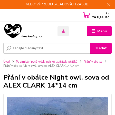
VELKÝ VÝPRODEJ SKLADOVÝCH ZÁSOB.
0
ks
za
0,00 Kč
Menu
Hledat
Úvod
Papírnictví plné koček, pejsků, zvířátek, ptáčků
Přání v obálce
Přání v obálce Night owl, sova od ALEX CLARK 14*14 cm
Přání v obálce Night owl, sova od
ALEX CLARK 14*14 cm