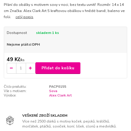
Přání do obálky s motivem sovy v noci, bez textu uvnitř. Rozměr: 14 x 14
cm Značka: Alex Clark Art S kraftovou obálkou v hnědé barvě, baleno ve
folii.
celý popis
Dostupnost
skladem 1 ks
Nejsme plátci DPH
49 Kč
/
ks
Přidat do košíku
Číslo produktu:
PACP0155
Vše s motivem:
Sova
Výrobce:
Alex Clark Art
VEŠKERÉ ZBOŽÍ SKLADEM
Více než 2500 dárků s motivy koček, pejsků, králíčků,
morčátek, ptáčků, soviček, koní, lišek, slonů a medvídků.