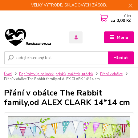
VELKÝ VÝPRODEJ SKLADOVÝCH ZÁSOB.
0
ks
za
0,00 Kč
Menu
Hledat
Úvod
Papírnictví plné koček, pejsků, zvířátek, ptáčků
Přání v obálce
Přání v obálce The Rabbit family,od ALEX CLARK 14*14 cm
Přání v obálce The Rabbit
family,od ALEX CLARK 14*14 cm