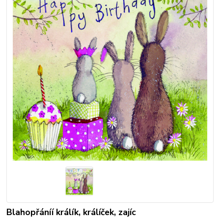
Blahopřáníí králík, králíček, zajíc