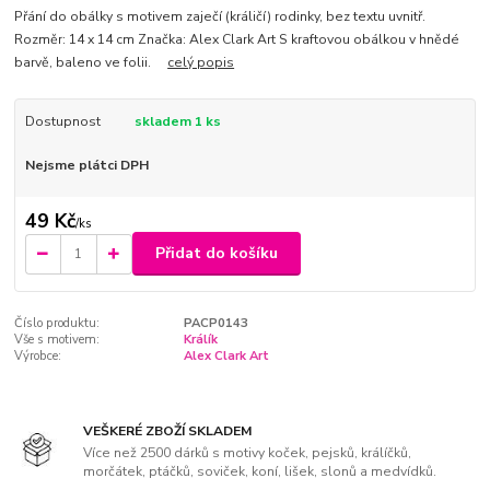
Přání do obálky s motivem zaječí (králičí) rodinky, bez textu uvnitř.
Rozměr: 14 x 14 cm Značka: Alex Clark Art S kraftovou obálkou v hnědé
barvě, baleno ve folii.
celý popis
Dostupnost
skladem 1 ks
Nejsme plátci DPH
49 Kč
/
ks
Přidat do košíku
Číslo produktu:
PACP0143
Vše s motivem:
Králík
Výrobce:
Alex Clark Art
VEŠKERÉ ZBOŽÍ SKLADEM
Více než 2500 dárků s motivy koček, pejsků, králíčků,
morčátek, ptáčků, soviček, koní, lišek, slonů a medvídků.