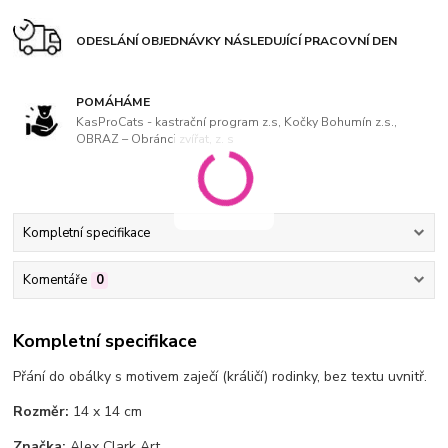
ODESLÁNÍ OBJEDNÁVKY NÁSLEDUJÍCÍ PRACOVNÍ DEN
POMÁHÁME
KasProCats - kastrační program z.s, Kočky Bohumín z.s.,
OBRAZ – Obránci zvířat, z. s
Kompletní specifikace
Komentáře
0
Kompletní specifikace
Přání do obálky s motivem zaječí (králičí) rodinky, bez textu uvnitř.
Rozměr:
14 x 14 cm
Značka:
Alex Clark Art