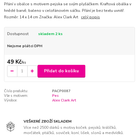
Přání v obálce s motivem pejska se svým plyšáčkem. Kraftová obálka v
hnědé barvě, baleno v celofánovém sáčku. Přání je bez textu uvnitř.
Rozměr: 14 x 14 cm Značka: Alex Clark Art
celý popis
Dostupnost
skladem 2 ks
Nejsme plátci DPH
49 Kč
/
ks
Přidat do košíku
Číslo produktu:
PACP0087
Vše s motivem:
Pes
Výrobce:
Alex Clark Art
VEŠKERÉ ZBOŽÍ SKLADEM
Více než 2500 dárků s motivy koček, pejsků, králíčků,
morčátek, ptáčků, soviček, koní, lišek, slonů a medvídků.