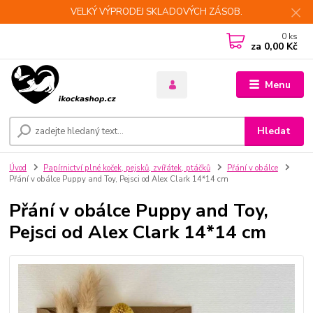
VELKÝ VÝPRODEJ SKLADOVÝCH ZÁSOB.
0
ks
za
0,00 Kč
Menu
Hledat
Úvod
Papírnictví plné koček, pejsků, zvířátek, ptáčků
Přání v obálce
Přání v obálce Puppy and Toy, Pejsci od Alex Clark 14*14 cm
Přání v obálce Puppy and Toy,
Pejsci od Alex Clark 14*14 cm