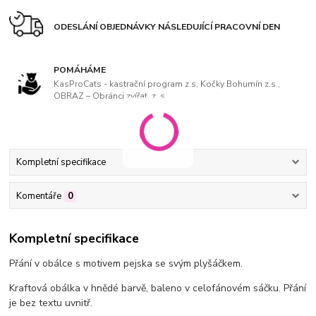
ODESLÁNÍ OBJEDNÁVKY NÁSLEDUJÍCÍ PRACOVNÍ DEN
POMÁHÁME
KasProCats - kastrační program z.s, Kočky Bohumín z.s.,
OBRAZ – Obránci zvířat, z. s
Kompletní specifikace
Komentáře
0
Kompletní specifikace
Přání v obálce s motivem pejska se svým plyšáčkem.
Kraftová obálka v hnědé barvě, baleno v celofánovém sáčku. Přání
je bez textu uvnitř.