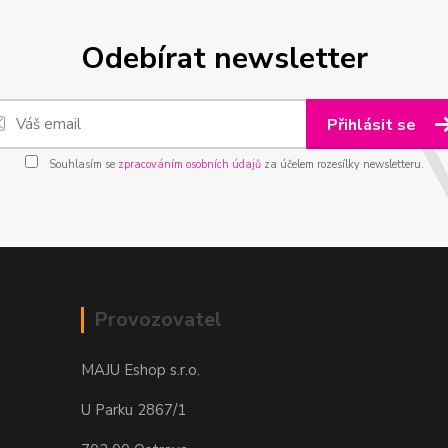
Odebírat newsletter
Přihlásit se
Souhlasím se
zpracováním osobních údajů
za účelem rozesílky newsletteru.
Provozovatel
MAJU Eshop s.r.o.
U Parku 2867/1