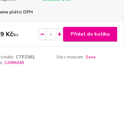
sme plátci DPH
9 Kč
Přidat do košíku
/
ks
roduktu:
CTPZ061
Vše s motivem:
Sova
e:
CARMANI