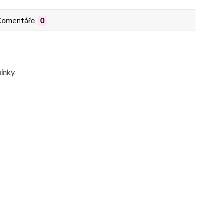
Komentáře
0
ínky.