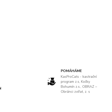
POMÁHÁME
KasProCats - kastrační
program z.s, Kočky
Bohumín z.s., OBRAZ –
N
Obránci zvířat, z. s