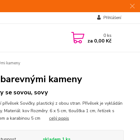
Přihlášení
0
ks
za
0,00 Kč
nými kameny
s barevnými kameny
y se sovou, sovy
 přívěsek Sovičky, plastický z obou stran. Přívěsek je vykládán
. Materiál: kov Rozměry: 6 x 5 cm, tloušťka 1 cm, řetízek s
kem a karabinou 5 cm
celý popis
tupnost
skladem 1 ks