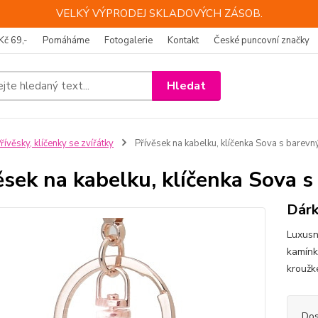
VELKÝ VÝPRODEJ SKLADOVÝCH ZÁSOB.
Kč 69,-
Pomáháme
Fotogalerie
Kontakt
České puncovní značky
Hledat
řívěsky, klíčenky se zvířátky
Přívěsek na kabelku, klíčenka Sova s barev
ěsek na kabelku, klíčenka Sova 
Dárk
Luxusní
kamínky
krouž
Dos