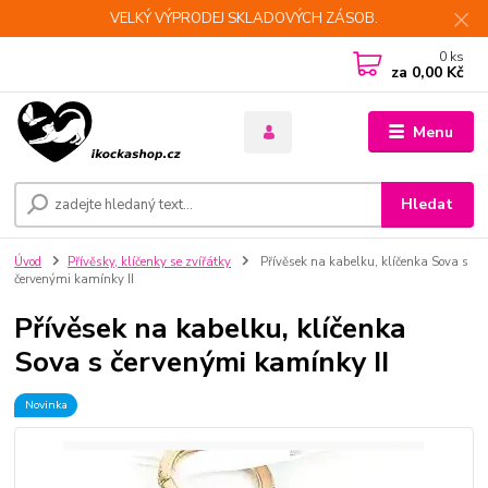
VELKÝ VÝPRODEJ SKLADOVÝCH ZÁSOB.
0
ks
za
0,00 Kč
Menu
Hledat
Úvod
Přívěsky, klíčenky se zvířátky
Přívěsek na kabelku, klíčenka Sova s
červenými kamínky II
Přívěsek na kabelku, klíčenka
Sova s červenými kamínky II
Novinka