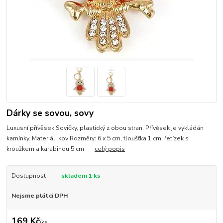
Dárky se sovou, sovy
Luxusní přívěsek Sovičky, plastický z obou stran. Přívěsek je vykládán
kamínky. Materiál: kov Rozměry: 6 x 5 cm, tloušťka 1 cm, řetízek s
kroužkem a karabinou 5 cm
celý popis
Dostupnost
skladem 1 ks
Nejsme plátci DPH
169 Kč
/
ks