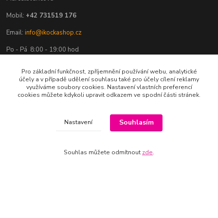
Mobil:
+42 731519 176
Email:
info@ikockashop.cz
Po - Pá 8:00 - 19:00 hod
Pro základní funkčnost, zpříjemnění používání webu, analytické
účely a v případě udělení souhlasu také pro účely cílení reklamy
využíváme soubory cookies. Nastavení vlastních preferencí
cookies můžete kdykoli upravit odkazem ve spodní části stránek.
Provozovatel
MAJU Eshop s.r.o.
Souhlasím
Nastavení
U Parku 2867/1
Souhlas můžete odmítnout
zde
.
702 00 Ostrava
IČ: 09674799