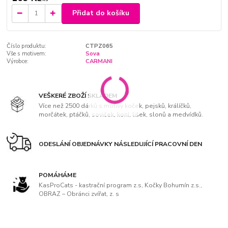
Přidat do košíku
Číslo produktu:
CTPZ065
Vše s motivem:
Sova
Výrobce:
CARMANI
VEŠKERÉ ZBOŽÍ SKLADEM
Více než 2500 dárků s motivy koček, pejsků, králíčků,
morčátek, ptáčků, soviček, koní, lišek, slonů a medvídků.
ODESLÁNÍ OBJEDNÁVKY NÁSLEDUJÍCÍ PRACOVNÍ DEN
POMÁHÁME
KasProCats - kastrační program z.s, Kočky Bohumín z.s.,
OBRAZ – Obránci zvířat, z. s