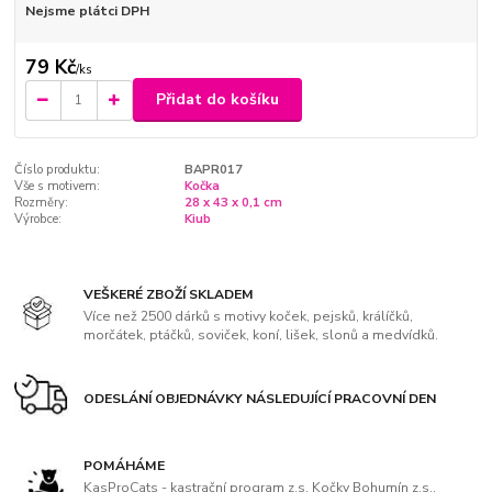
Nejsme plátci DPH
79 Kč
/
ks
Přidat do košíku
Číslo produktu:
BAPR017
Vše s motivem:
Kočka
Rozměry:
28 x 43 x 0,1 cm
Výrobce:
Kiub
VEŠKERÉ ZBOŽÍ SKLADEM
Více než 2500 dárků s motivy koček, pejsků, králíčků,
morčátek, ptáčků, soviček, koní, lišek, slonů a medvídků.
ODESLÁNÍ OBJEDNÁVKY NÁSLEDUJÍCÍ PRACOVNÍ DEN
POMÁHÁME
KasProCats - kastrační program z.s, Kočky Bohumín z.s.,