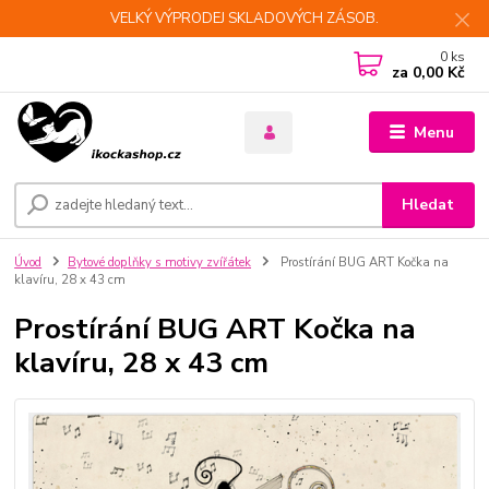
VELKÝ VÝPRODEJ SKLADOVÝCH ZÁSOB.
0
ks
za
0,00 Kč
Menu
Hledat
Úvod
Bytové doplňky s motivy zvířátek
Prostírání BUG ART Kočka na
klavíru, 28 x 43 cm
Prostírání BUG ART Kočka na
klavíru, 28 x 43 cm