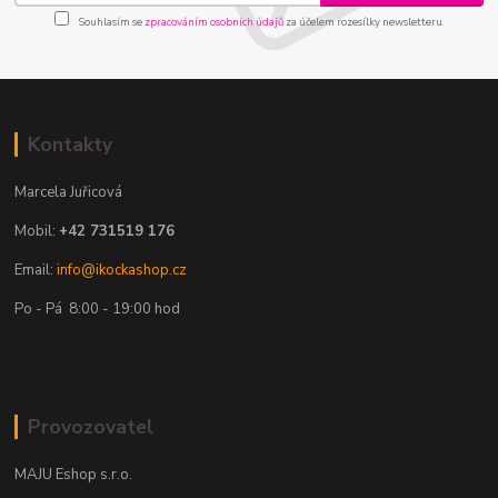
Souhlasím se
zpracováním osobních údajů
za účelem rozesílky newsletteru.
Kontakty
Marcela Juřicová
Mobil:
+42 731519 176
Email:
info@ikockashop.cz
Po - Pá 8:00 - 19:00 hod
Provozovatel
MAJU Eshop s.r.o.