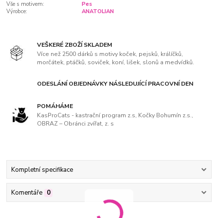
Vše s motivem:
Pes
Výrobce:
ANATOLIAN
VEŠKERÉ ZBOŽÍ SKLADEM
Více než 2500 dárků s motivy koček, pejsků, králíčků,
morčátek, ptáčků, soviček, koní, lišek, slonů a medvídků.
ODESLÁNÍ OBJEDNÁVKY NÁSLEDUJÍCÍ PRACOVNÍ DEN
POMÁHÁME
KasProCats - kastrační program z.s, Kočky Bohumín z.s.,
OBRAZ – Obránci zvířat, z. s
Kompletní specifikace
Komentáře
0