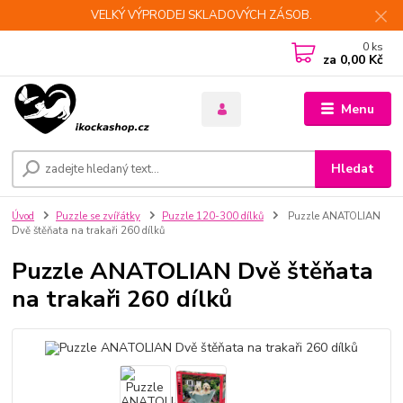
VELKÝ VÝPRODEJ SKLADOVÝCH ZÁSOB.
0
ks
za
0,00 Kč
Menu
Hledat
Úvod
Puzzle se zvířátky
Puzzle 120-300 dílků
Puzzle ANATOLIAN
Dvě štěňata na trakaři 260 dílků
Puzzle ANATOLIAN Dvě štěňata
na trakaři 260 dílků