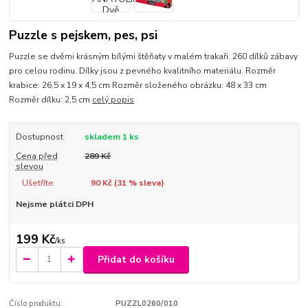
Puzzle s pejskem, pes, psi
Puzzle se dvěmi krásným bílými štěňaty v malém trakaři. 260 dílků zábavy
pro celou rodinu. Dílky jsou z pevného kvalitního materiálu. Rozměr
krabice: 26,5 x 19 x 4,5 cm Rozměr složeného obrázku: 48 x 33 cm
Rozměr dílku: 2,5 cm
celý popis
Dostupnost
skladem 1 ks
Cena před
289 Kč
slevou
Ušetříte
90 Kč (
31
% sleva)
Nejsme plátci DPH
199 Kč
/
ks
Přidat do košíku
Číslo produktu:
PUZZL0260/010