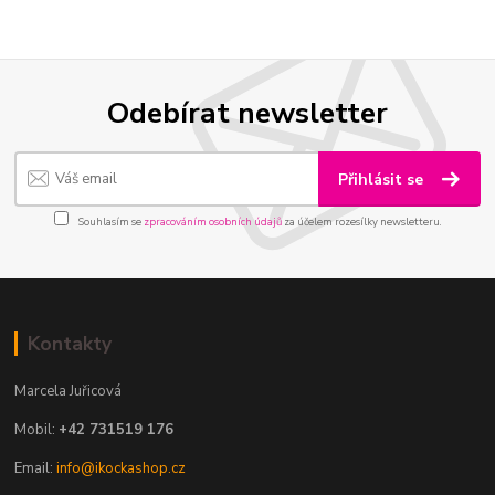
Odebírat newsletter
Přihlásit se
Souhlasím se
zpracováním osobních údajů
za účelem rozesílky newsletteru.
Kontakty
Marcela Juřicová
Mobil:
+42 731519 176
Email:
info@ikockashop.cz