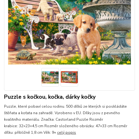
Puzzle s kočkou, kočka, dárky kočky
Puzzle, které pobaví celou rodinu. 500 dílků ze kterých si poskládáte
štěňata a koťata na zahradě. Vyrobeno v EU. Dílky jsou z pevného
kvalitního materiálu. Značka: Castorland Puzzle Rozměr
krabice: 32×23×4,5 cm Rozměr složeného obrázku: 47×33 cm Rozměr
dílku: přibližně 1,8 cm Věk: 9+
celý popis