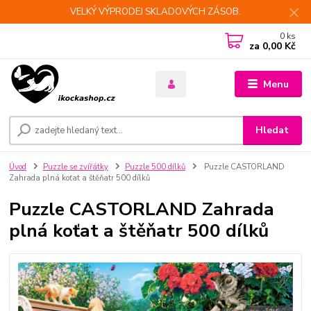
VELKÝ VÝPRODEJ SKLADOVÝCH ZÁSOB.
0
ks
za
0,00 Kč
Menu
Hledat
Úvod
Puzzle se zvířátky
Puzzle 500 dílků
Puzzle CASTORLAND
Zahrada plná koťat a štěňatr 500 dílků
Puzzle CASTORLAND Zahrada
plná koťat a štěňatr 500 dílků