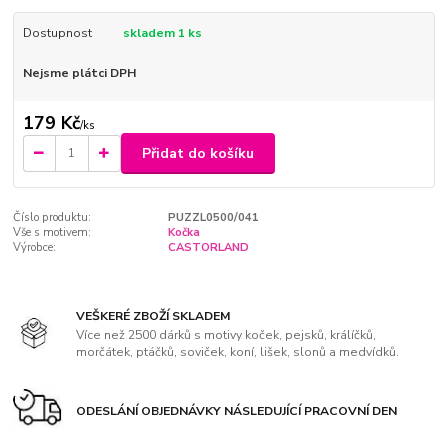
Dostupnost
skladem 1 ks
Nejsme plátci DPH
179 Kč
/
ks
Přidat do košíku
Číslo produktu:
PUZZL0500/041
Vše s motivem:
Kočka
Výrobce:
CASTORLAND
VEŠKERÉ ZBOŽÍ SKLADEM
Více než 2500 dárků s motivy koček, pejsků, králíčků,
morčátek, ptáčků, soviček, koní, lišek, slonů a medvídků.
ODESLÁNÍ OBJEDNÁVKY NÁSLEDUJÍCÍ PRACOVNÍ DEN