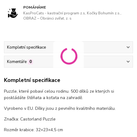
POMÁHÁME
KasProCats - kastrační program z.s, Kočky Bohumín z.s.,
OBRAZ – Obránci zvířat, z. s
Kompletní specifikace
Komentáře
0
Kompletní specifikace
Puzzle, které pobaví celou rodinu. 500 dílků ze kterých si
poskládáte štěňata a koťata na zahradě.
Vyrobeno v EU. Dílky jsou z pevného kvalitního materiálu.
Značka: Castorland Puzzle
Rozměr krabice: 32×23×4,5 cm