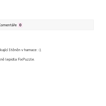
Komentáře
0
ající štěněn v hamace :-).
tně lepidla FixPuzzle.