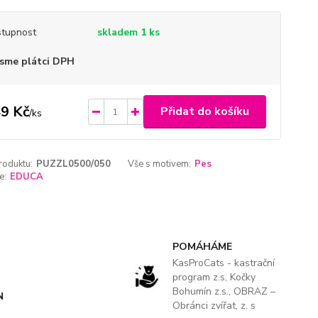
tupnost
skladem 1 ks
sme plátci DPH
9 Kč
Přidat do košíku
/
ks
roduktu:
PUZZL0500/050
Vše s motivem:
Pes
e:
EDUCA
POMÁHÁME
KasProCats - kastrační
program z.s, Kočky
Bohumín z.s., OBRAZ –
N
Obránci zvířat, z. s