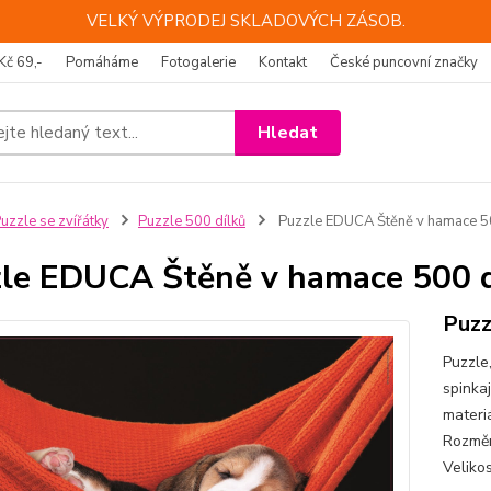
VELKÝ VÝPRODEJ SKLADOVÝCH ZÁSOB.
Kč 69,-
Pomáháme
Fotogalerie
Kontakt
České puncovní značky
Hledat
uzzle se zvířátky
Puzzle 500 dílků
Puzzle EDUCA Štěně v hamace 50
le EDUCA Štěně v hamace 500 d
Puzz
Puzzle
spinkaj
materi
Rozměr
Veliko