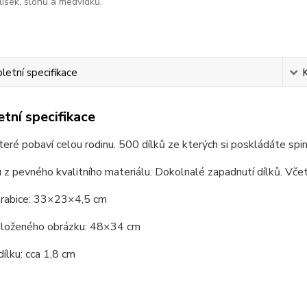
lišek, slonů a medvídků.
etní specifikace
tní specifikace
teré pobaví celou rodinu. 500 dílků ze kterých si poskládáte spink
u z pevného kvalitního materiálu. Dokolnalé zapadnutí dílků. Vče
rabice: 33×23×4,5 cm
loženého obrázku: 48×34 cm
dílku: cca 1,8 cm