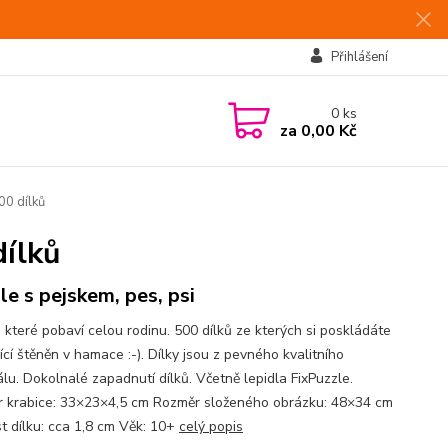
Přihlášení
0
ks
za
0,00 Kč
0 dílků
ílků
le s pejskem, pes, psi
, které pobaví celou rodinu. 500 dílků ze kterých si poskládáte
ící štěněn v hamace :-). Dílky jsou z pevného kvalitního
álu. Dokolnalé zapadnutí dílků. Včetně lepidla FixPuzzle.
 krabice: 33×23×4,5 cm Rozměr složeného obrázku: 48×34 cm
st dílku: cca 1,8 cm Věk: 10+
celý popis