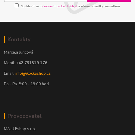
Souhlasím se
zpracováním osobních údajů
za účelem rozesílky newsletteru.
Kontakty
Marcela Juřicová
Mobil:
+42 731519 176
Email:
info@ikockashop.cz
Po - Pá 8:00 - 19:00 hod
Provozovatel
MAJU Eshop s.r.o.