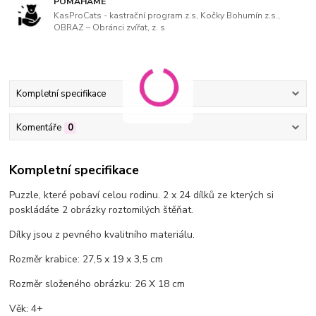
POMÁHÁME
KasProCats - kastrační program z.s, Kočky Bohumín z.s.,
OBRAZ – Obránci zvířat, z. s
Kompletní specifikace
Komentáře
0
Kompletní specifikace
Puzzle, které pobaví celou rodinu. 2 x 24 dílků ze kterých si
poskládáte 2 obrázky roztomilých štěňat.
Dílky jsou z pevného kvalitního materiálu.
Rozměr krabice: 27,5 x 19 x 3,5 cm
Rozměr složeného obrázku: 26 X 18 cm
Věk: 4+