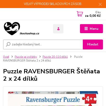
VELKÝ VÝPRODEJ SKLADOVÝCH ZÁSOB.
0
ks
za
0,00 Kč
Menu
Hledat
Úvod
Puzzle se zvířátky
Puzzle 20-110 dílků
Puzzle
RAVENSBURGER Štěňata 2 x 24 dílků
Puzzle RAVENSBURGER Štěňata
2 x 24 dílků