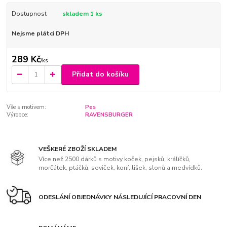
Dostupnost
skladem 1 ks
Nejsme plátci DPH
289 Kč
/
ks
Přidat do košíku
Vše s motivem:
Pes
Výrobce:
RAVENSBURGER
VEŠKERÉ ZBOŽÍ SKLADEM
Více než 2500 dárků s motivy koček, pejsků, králíčků,
morčátek, ptáčků, soviček, koní, lišek, slonů a medvídků.
ODESLÁNÍ OBJEDNÁVKY NÁSLEDUJÍCÍ PRACOVNÍ DEN