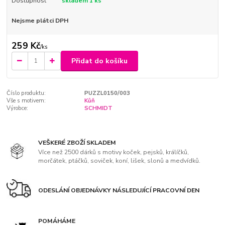
Dostupnost
skladem 1 ks
Nejsme plátci DPH
259 Kč
/
ks
Přidat do košíku
Číslo produktu:
PUZZL0150/003
Vše s motivem:
Kůň
Výrobce:
SCHMIDT
VEŠKERÉ ZBOŽÍ SKLADEM
Více než 2500 dárků s motivy koček, pejsků, králíčků,
morčátek, ptáčků, soviček, koní, lišek, slonů a medvídků.
ODESLÁNÍ OBJEDNÁVKY NÁSLEDUJÍCÍ PRACOVNÍ DEN
POMÁHÁME