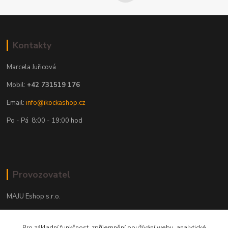
Kontakty
Marcela Juřicová
Mobil:
+42 731519 176
Email:
info@ikockashop.cz
Po - Pá 8:00 - 19:00 hod
Provozovatel
MAJU Eshop s.r.o.
U Parku 2867/1
Pro základní funkčnost, zpříjemnění používání webu, analytické