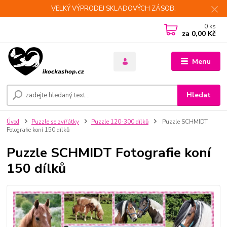
VELKÝ VÝPRODEJ SKLADOVÝCH ZÁSOB.
0
ks
za
0,00 Kč
Menu
Hledat
Úvod
Puzzle se zvířátky
Puzzle 120-300 dílků
Puzzle SCHMIDT
Fotografie koní 150 dílků
Puzzle SCHMIDT Fotografie koní
150 dílků