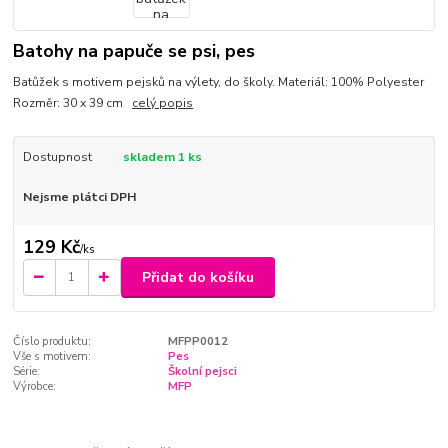
Batohy na papuče se psi, pes
Batůžek s motivem pejsků na výlety, do školy. Materiál: 100% Polyester
Rozměr: 30 x 39 cm
celý popis
Dostupnost
skladem 1 ks
Nejsme plátci DPH
129 Kč
/
ks
Přidat do košíku
Číslo produktu:
MFPP0012
Vše s motivem:
Pes
Série:
Školní pejsci
Výrobce:
MFP