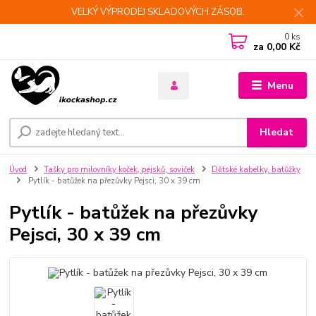
VELKÝ VÝPRODEJ SKLADOVÝCH ZÁSOB.
0
ks
za
0,00 Kč
Menu
Hledat
Úvod
Tašky pro milovníky koček, pejsků, soviček
Dětské kabelky, batůžky
Pytlík - batůžek na přezůvky Pejsci, 30 x 39 cm
Pytlík - batůžek na přezůvky
Pejsci, 30 x 39 cm