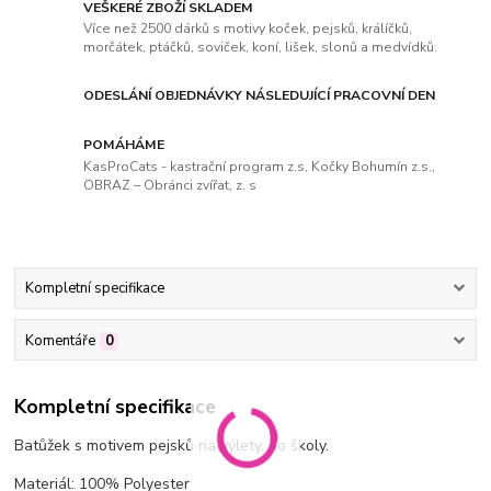
VEŠKERÉ ZBOŽÍ SKLADEM
Více než 2500 dárků s motivy koček, pejsků, králíčků,
morčátek, ptáčků, soviček, koní, lišek, slonů a medvídků.
ODESLÁNÍ OBJEDNÁVKY NÁSLEDUJÍCÍ PRACOVNÍ DEN
POMÁHÁME
KasProCats - kastrační program z.s, Kočky Bohumín z.s.,
OBRAZ – Obránci zvířat, z. s
Kompletní specifikace
Komentáře
0
Kompletní specifikace
Batůžek s motivem pejsků na výlety, do školy.
Materiál: 100% Polyester