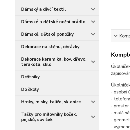
Dámský a dívčí textil
Dámské a dětské noční prádlo
Dámské, dětské ponožky
Kompl
Dekorace na stěnu, obrázky
Komple
Dekorace keramika, kov, dřevo,
terakota, sklo
Úkolníček
zapisován
Deštníky
Úkolníček
Do školy
- osobní 
- telefonn
Hrnky, misky, talíře, sklenice
- prosto
- malá ná
Tašky pro milovníky koček,
pejsků, soviček
- geomet
- vyjmen