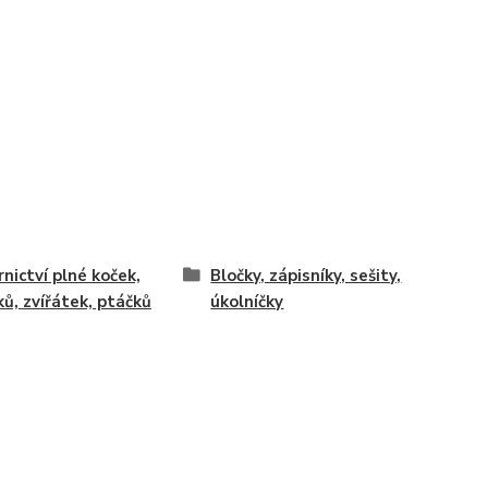
rnictví plné koček,
Bločky, zápisníky, sešity,
ků, zvířátek, ptáčků
úkolníčky