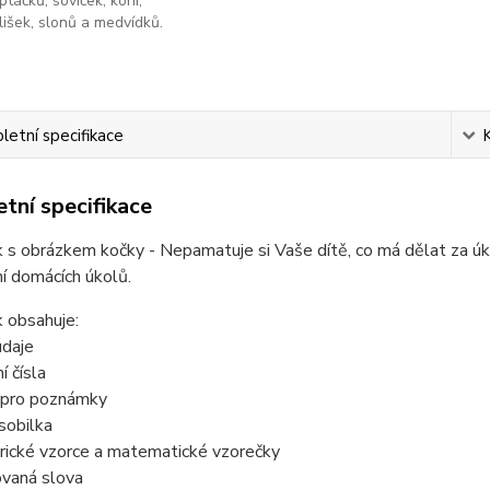
ptáčků, soviček, koní,
lišek, slonů a medvídků.
etní specifikace
tní specifikace
 s obrázkem kočky - Nepamatuje si Vaše dítě, co má dělat za úk
í domácích úkolů.
 obsahuje:
údaje
í čísla
r pro poznámky
sobilka
rické vzorce a matematické vzorečky
ovaná slova