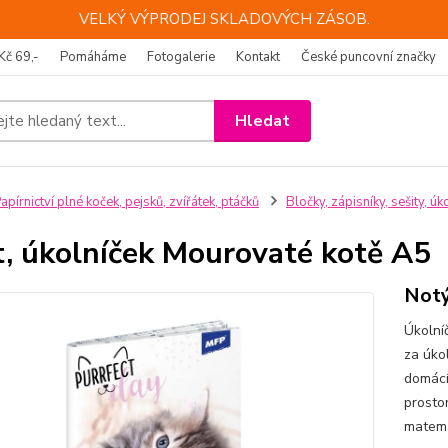
VELKÝ VÝPRODEJ SKLADOVÝCH ZÁSOB.
Kč 69,-
Pomáháme
Fotogalerie
Kontakt
České puncovní značky
Hledat
apírnictví plné koček, pejsků, zvířátek, ptáčků
Bločky, zápisníky, sešity, úk
t, úkolníček Mourovaté kotě A5
Notý
Úkolní
za úko
domácí
prosto
matema