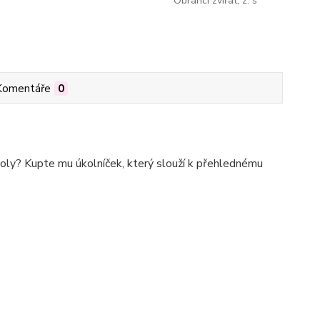
Obránci zvířat, z. s
Komentáře
0
oly? Kupte mu úkolníček, který slouží k přehlednému