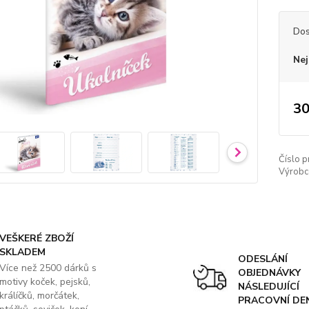
Dos
Nej
30
Číslo p
Výrobc
VEŠKERÉ ZBOŽÍ
SKLADEM
ODESLÁNÍ
Více než 2500 dárků s
OBJEDNÁVKY
motivy koček, pejsků,
NÁSLEDUJÍCÍ
králíčků, morčátek,
PRACOVNÍ DE