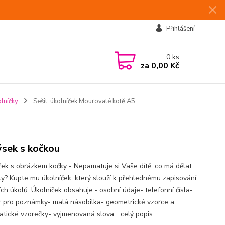
Přihlášení
0
ks
za
0,00 Kč
olníčky
Sešit, úkolníček Mourovaté kotě A5
sek s kočkou
ček s obrázkem kočky - Nepamatuje si Vaše dítě, co má dělat
ly? Kupte mu úkolníček, který slouží k přehlednému zapisování
ch úkolů. Úkolníček obsahuje:- osobní údaje- telefonní čísla-
r pro poznámky- malá násobilka- geometrické vzorce a
tické vzorečky- vyjmenovaná slova...
celý popis