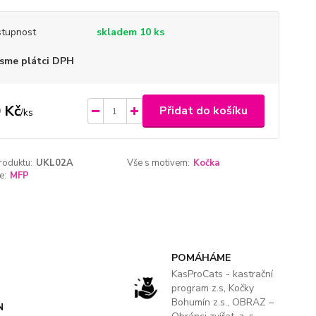
tupnost
skladem 10 ks
sme plátci DPH
 Kč
Přidat do košíku
/
ks
roduktu:
UKL02A
Vše s motivem:
Kočka
e:
MFP
POMÁHÁME
KasProCats - kastrační
program z.s, Kočky
Bohumín z.s., OBRAZ –
N