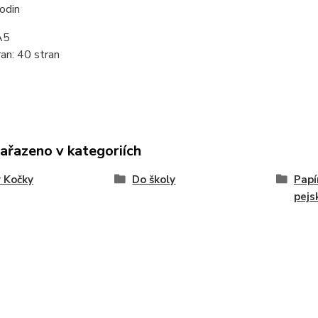
hodin
A5
an: 40 stran
zařazeno v kategoriích
 Kočky
Do školy
Papí
pejs