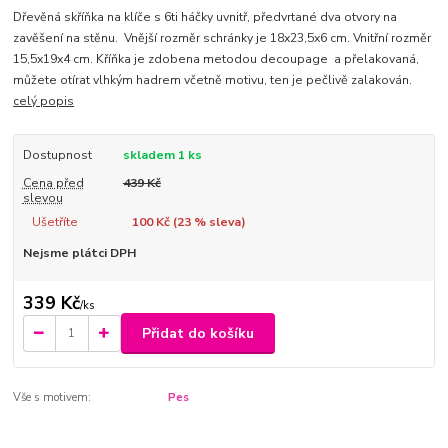
Dřevěná skříňka na klíče s 6ti háčky uvnitř, předvrtané dva otvory na
zavěšení na stěnu. Vnější rozměr schránky je 18x23,5x6 cm. Vnitřní rozměr
15,5x19x4 cm. Kříňka je zdobena metodou decoupage a přelakovaná,
můžete otírat vlhkým hadrem včetně motivu, ten je pečlivě zalakován.
celý popis
Dostupnost
skladem 1 ks
Cena před
439 Kč
slevou
Ušetříte
100 Kč (
23
% sleva)
Nejsme plátci DPH
339 Kč
/
ks
Přidat do košíku
Vše s motivem:
Pes