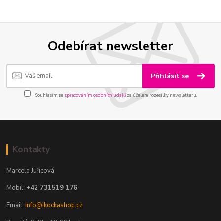
Odebírat newsletter
Přihlásit se
Souhlasím se
zpracováním osobních údajů
za účelem rozesílky newsletteru.
Kontakty
Marcela Juřicová
Mobil:
+42 731519 176
Email:
info@ikockashop.cz