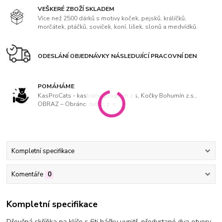
VEŠKERÉ ZBOŽÍ SKLADEM
Více než 2500 dárků s motivy koček, pejsků, králíčků,
morčátek, ptáčků, soviček, koní, lišek, slonů a medvídků.
ODESLÁNÍ OBJEDNÁVKY NÁSLEDUJÍCÍ PRACOVNÍ DEN
POMÁHÁME
KasProCats - kastrační program z.s, Kočky Bohumín z.s.,
OBRAZ – Obránci zvířat, z. s
Kompletní specifikace
Komentáře
0
Kompletní specifikace
Dřevěná skříňka na klíče s 6ti háčky uvnitř, předvrtané dva otvory