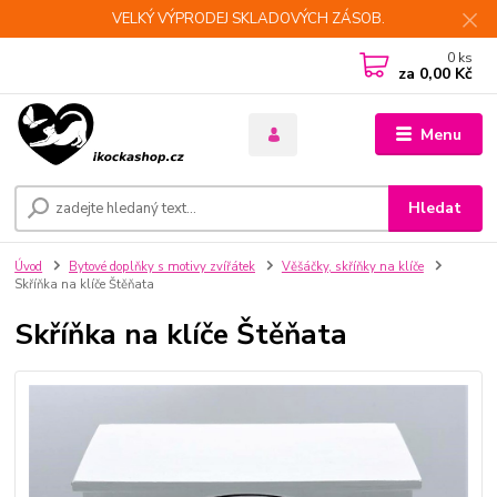
VELKÝ VÝPRODEJ SKLADOVÝCH ZÁSOB.
0
ks
za
0,00 Kč
Menu
Hledat
Úvod
Bytové doplňky s motivy zvířátek
Věšáčky, skříňky na klíče
Skříňka na klíče Štěňata
Skříňka na klíče Štěňata