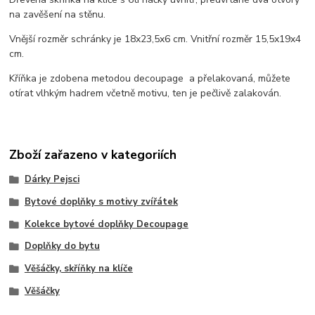
na zavěšení na stěnu.
Vnější rozměr schránky je 18x23,5x6 cm. Vnitřní rozměr 15,5x19x4
cm.
Kříňka je zdobena metodou decoupage a přelakovaná, můžete
otírat vlhkým hadrem včetně motivu, ten je pečlivě zalakován.
Zboží zařazeno v kategoriích
Dárky Pejsci
Bytové doplňky s motivy zvířátek
Kolekce bytové doplňky Decoupage
Doplňky do bytu
Věšáčky, skříňky na klíče
Věšáčky