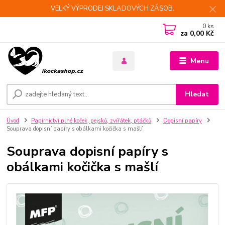
VELKÝ VÝPRODEJ SKLADOVÝCH ZÁSOB.
0
ks
za
0,00 Kč
Menu
Hledat
Úvod
Papírnictví plné koček, pejsků, zvířátek, ptáčků
Dopisní papíry
Souprava dopisní papíry s obálkami kočička s mašlí
Souprava dopisní papíry s
obálkami kočička s mašlí