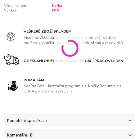
Vše s motivem:
Kočka
Výrobce:
MFP
VEŠKERÉ ZBOŽÍ SKLADEM
Více než 2500 dárků s motivy koček, pejsků, králíčků,
morčátek, ptáčků, soviček, koní, lišek, slonů a medvídků.
ODESLÁNÍ OBJEDNÁVKY NÁSLEDUJÍCÍ PRACOVNÍ DEN
POMÁHÁME
KasProCats - kastrační program z.s, Kočky Bohumín z.s.,
OBRAZ – Obránci zvířat, z. s
Kompletní specifikace
Komentáře
0