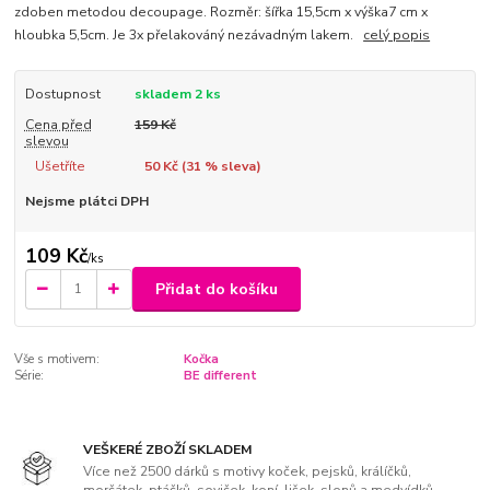
zdoben metodou decoupage. Rozměr: šířka 15,5cm x výška7 cm x
hloubka 5,5cm. Je 3x přelakováný nezávadným lakem.
celý popis
Dostupnost
skladem 2 ks
Cena před
159 Kč
slevou
Ušetříte
50 Kč (
31
% sleva)
Nejsme plátci DPH
109 Kč
/
ks
Přidat do košíku
Vše s motivem:
Kočka
Série:
BE different
VEŠKERÉ ZBOŽÍ SKLADEM
Více než 2500 dárků s motivy koček, pejsků, králíčků,