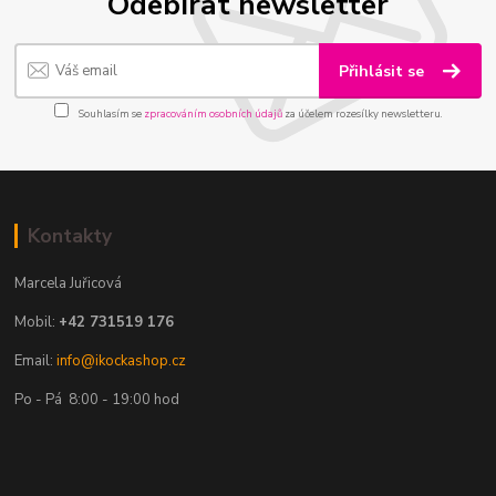
Odebírat newsletter
Přihlásit se
Souhlasím se
zpracováním osobních údajů
za účelem rozesílky newsletteru.
Kontakty
Marcela Juřicová
Mobil:
+42 731519 176
Email:
info@ikockashop.cz
Po - Pá 8:00 - 19:00 hod