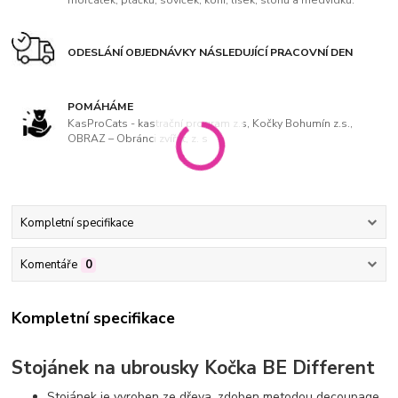
morčátek, ptáčků, soviček, koní, lišek, slonů a medvídků.
ODESLÁNÍ OBJEDNÁVKY NÁSLEDUJÍCÍ PRACOVNÍ DEN
POMÁHÁME
KasProCats - kastrační program z.s, Kočky Bohumín z.s.,
OBRAZ – Obránci zvířat, z. s
Kompletní specifikace
Komentáře
0
Kompletní specifikace
Stojánek na ubrousky Kočka BE Different
Stojánek je vyroben ze dřeva, zdoben metodou decoupage.