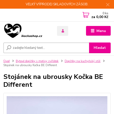
VELKÝ VÝPRODEJ SKLADOVÝCH ZÁSOB.
0
ks
za
0,00 Kč
Menu
Hledat
Úvod
Bytové doplňky s motivy zvířátek
Doplňky na kuchyňský stůl
Stojánek na ubrousky Kočka BE Different
Stojánek na ubrousky Kočka BE
Different