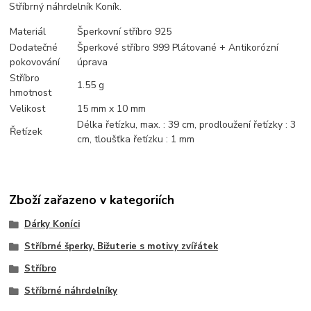
Stříbrný náhrdelník Koník.
Materiál
Šperkovní stříbro 925
Dodatečné
Šperkové stříbro 999 Plátované + Antikorózní
pokovování
úprava
Stříbro
1.55 g
hmotnost
Velikost
15 mm x 10 mm
Délka řetízku, max. : 39 cm, prodloužení řetízky : 3
Řetízek
cm, tloušťka řetízku : 1 mm
Zboží zařazeno v kategoriích
Dárky Koníci
Stříbrné šperky, Bižuterie s motivy zvířátek
Stříbro
Stříbrné náhrdelníky