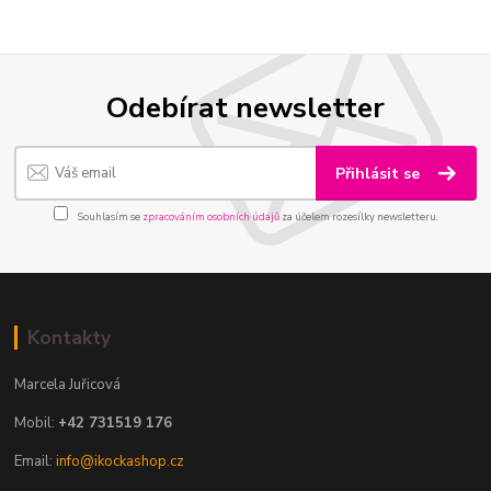
Odebírat newsletter
Přihlásit se
Souhlasím se
zpracováním osobních údajů
za účelem rozesílky newsletteru.
Kontakty
Marcela Juřicová
Mobil:
+42 731519 176
Email:
info@ikockashop.cz