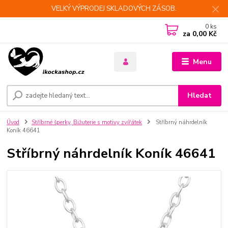
VELKÝ VÝPRODEJ SKLADOVÝCH ZÁSOB.
0
ks
za
0,00 Kč
Menu
Hledat
Úvod
Stříbrné šperky, Bižuterie s motivy zvířátek
Stříbrný náhrdelník
Koník 46641
Stříbrný náhrdelník Koník 46641