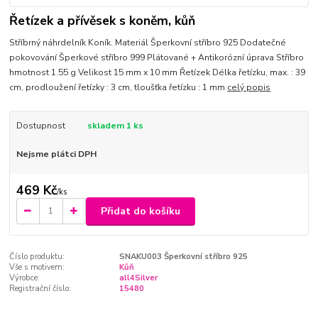
Řetízek a přívěsek s koněm, kůň
Stříbrný náhrdelník Koník. Materiál Šperkovní stříbro 925 Dodatečné
pokovování Šperkové stříbro 999 Plátované + Antikorózní úprava Stříbro
hmotnost 1.55 g Velikost 15 mm x 10 mm Řetízek Délka řetízku, max. : 39
cm, prodloužení řetízky : 3 cm, tloušťka řetízku : 1 mm
celý popis
Dostupnost
skladem 1 ks
Nejsme plátci DPH
469 Kč
/
ks
Přidat do košíku
Číslo produktu:
SNAKU003 Šperkovní stříbro 925
Vše s motivem:
Kůň
Výrobce:
all4Silver
Registrační číslo:
15480