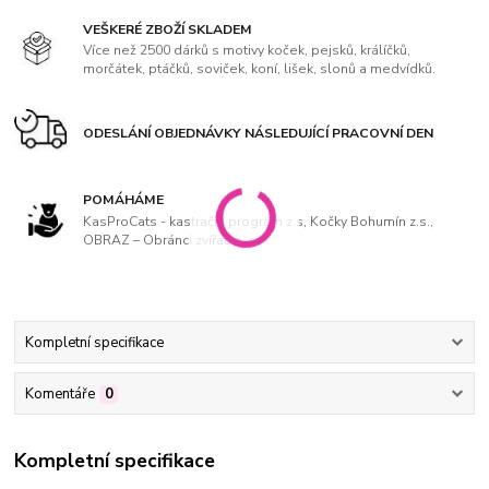
VEŠKERÉ ZBOŽÍ SKLADEM
Více než 2500 dárků s motivy koček, pejsků, králíčků,
morčátek, ptáčků, soviček, koní, lišek, slonů a medvídků.
ODESLÁNÍ OBJEDNÁVKY NÁSLEDUJÍCÍ PRACOVNÍ DEN
POMÁHÁME
KasProCats - kastrační program z.s, Kočky Bohumín z.s.,
OBRAZ – Obránci zvířat, z. s
Kompletní specifikace
Komentáře
0
Kompletní specifikace