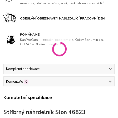
morčátek, ptáčků, soviček, koní, lišek, slonů a medvídků.
ODESLÁNÍ OBJEDNÁVKY NÁSLEDUJÍCÍ PRACOVNÍ DEN
POMÁHÁME
KasProCats - kastrační program z.s, Kočky Bohumín z.s.,
OBRAZ – Obránci zvířat, z. s
Kompletní specifikace
Komentáře
0
Kompletní specifikace
Stříbrný náhrdelník Slon 46823