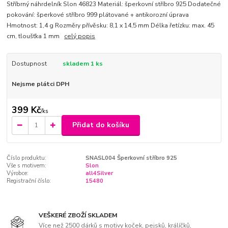
Stříbrný náhrdelník Slon 46823 Materiál: šperkovní stříbro 925 Dodatečné
pokování: šperkové stříbro 999 plátované + antikorozní úprava
Hmotnost: 1,4 g Rozměry přívěsku: 8,1 x 14,5 mm Délka řetízku: max. 45
cm, tloušťka 1 mm
celý popis
Dostupnost
skladem 1 ks
Nejsme plátci DPH
399 Kč
/
ks
Přidat do košíku
Číslo produktu:
SNASL004 Šperkovní stříbro 925
Vše s motivem:
Slon
Výrobce:
all4Silver
Registrační číslo:
15480
VEŠKERÉ ZBOŽÍ SKLADEM
Více než 2500 dárků s motivy koček, pejsků, králíčků,