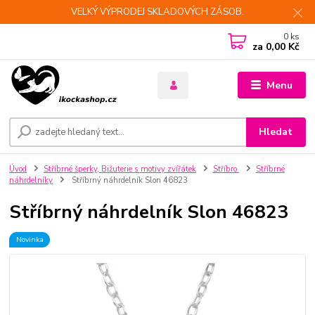
VELKÝ VÝPRODEJ SKLADOVÝCH ZÁSOB.
0
ks
za
0,00 Kč
Menu
Hledat
Úvod
Stříbrné šperky, Bižuterie s motivy zvířátek
Stříbro
Stříbrné
náhrdelníky
Stříbrný náhrdelník Slon 46823
Stříbrný náhrdelník Slon 46823
Novinka