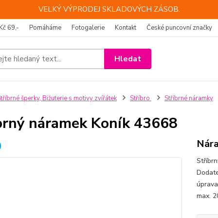
VELKÝ VÝPRODEJ SKLADOVÝCH ZÁSOB.
Kč 69,-
Pomáháme
Fotogalerie
Kontakt
České puncovní značky
Hledat
tříbrné šperky, Bižuterie s motivy zvířátek
Stříbro
Stříbrné náramky
brný náramek Koník 43668
Nára
Stříbr
Dodate
úprava
max. 2