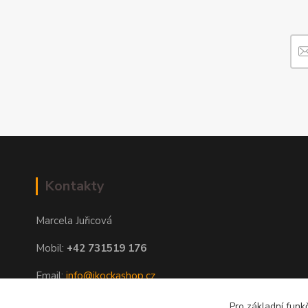
Kontakty
Marcela Juřicová
Mobil:
+42 731519 176
Email:
info@ikockashop.cz
Po - Pá 8:00 - 19:00 hod
Pro základní funk