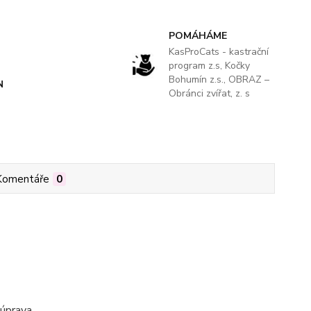
POMÁHÁME
KasProCats - kastrační
program z.s, Kočky
Bohumín z.s., OBRAZ –
N
Obránci zvířat, z. s
Komentáře
0
 úprava