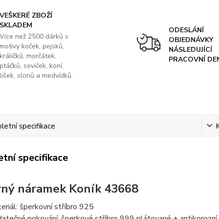
VEŠKERÉ ZBOŽÍ
SKLADEM
ODESLÁNÍ
Více než 2500 dárků s
OBJEDNÁVKY
motivy koček, pejsků,
NÁSLEDUJÍCÍ
králíčků, morčátek,
PRACOVNÍ DE
ptáčků, soviček, koní,
lišek, slonů a medvídků.
etní specifikace
tní specifikace
rný náramek Koník 43668
eriál: šperkovní stříbro 925
atečné pokování: šperkové stříbro 999 plátované + antikorozní