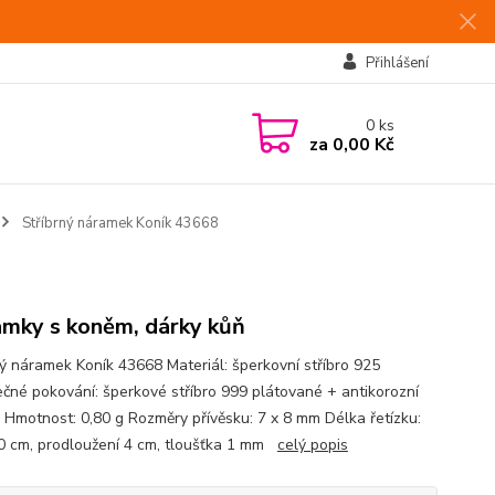
Přihlášení
0
ks
za
0,00 Kč
Stříbrný náramek Koník 43668
mky s koněm, dárky kůň
ný náramek Koník 43668 Materiál: šperkovní stříbro 925
čné pokování: šperkové stříbro 999 plátované + antikorozní
 Hmotnost: 0,80 g Rozměry přívěsku: 7 x 8 mm Délka řetízku:
0 cm, prodloužení 4 cm, tloušťka 1 mm
celý popis