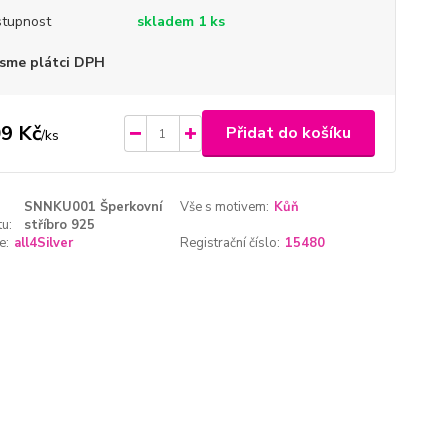
tupnost
skladem 1 ks
sme plátci DPH
9 Kč
Přidat do košíku
/
ks
SNNKU001 Šperkovní
Vše s motivem:
Kůň
u:
stříbro 925
e:
all4Silver
Registrační číslo:
15480