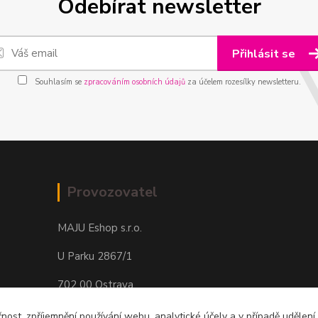
Odebírat newsletter
Přihlásit se
Souhlasím se
zpracováním osobních údajů
za účelem rozesílky newsletteru.
Provozovatel
MAJU Eshop s.r.o.
U Parku 2867/1
702 00 Ostrava
IČ: 09674799
čnost, zpříjemnění používání webu, analytické účely a v případě udělení