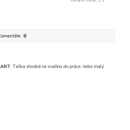
Obránci zvířat, z. s
Komentáře
0
 ART
. Taška vhodná na svačinu do práce, nebo malý