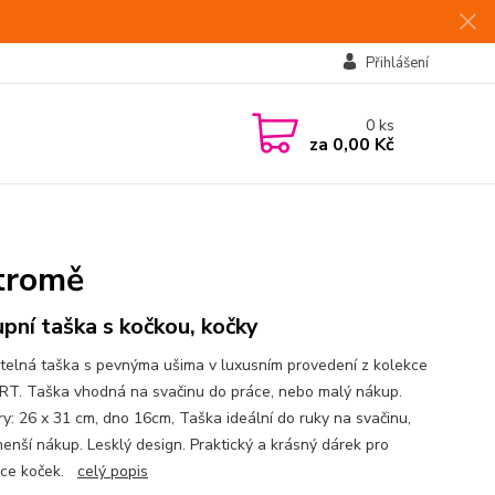
Přihlášení
0
ks
za
0,00 Kč
tromě
pní taška s kočkou, kočky
elná taška s pevnýma ušima v luxusním provedení z kolekce
T. Taška vhodná na svačinu do práce, nebo malý nákup.
y: 26 x 31 cm, dno 16cm, Taška ideální do ruky na svačinu,
enší nákup. Lesklý design. Praktický a krásný dárek pro
ice koček.
celý popis