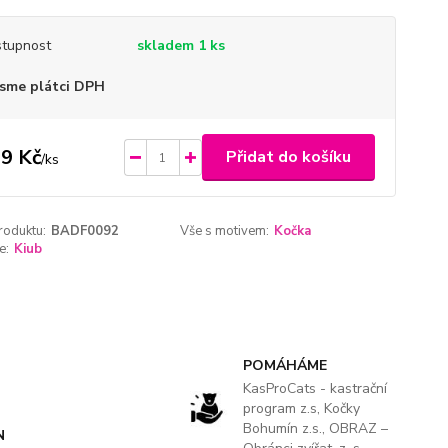
tupnost
skladem 1 ks
sme plátci DPH
9 Kč
Přidat do košíku
/
ks
roduktu:
BADF0092
Vše s motivem:
Kočka
e:
Kiub
POMÁHÁME
KasProCats - kastrační
program z.s, Kočky
Bohumín z.s., OBRAZ –
N