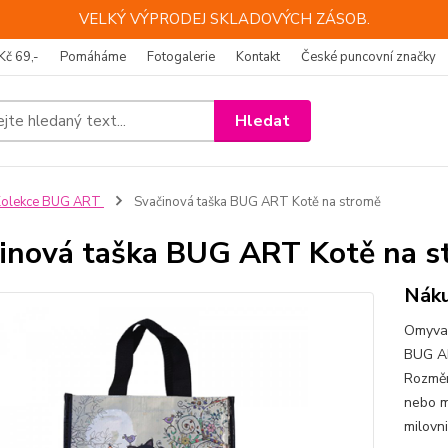
VELKÝ VÝPRODEJ SKLADOVÝCH ZÁSOB.
Kč 69,-
Pomáháme
Fotogalerie
Kontakt
České puncovní značky
Hledat
Kolekce BUG ART
Svačinová taška BUG ART Kotě na stromě
inová taška BUG ART Kotě na s
Náku
Omyvat
BUG AR
Rozměr
nebo m
milovn