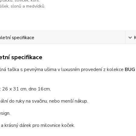
ptáčků, soviček, koní,
lišek, slonů a medvídků.
etní specifikace
tní specifikace
ná taška s pevnýma ušima v luxusním provedení z kolekce
BUG
: 26 x 31 cm, dno 16cm,
ální do ruky na svačinu, nebo menší nákup.
sign.
 a krásný dárek pro milovnice koček.