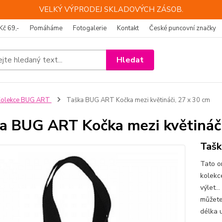
VELKÝ VÝPRODEJ SKLADOVÝCH ZÁSOB.
Kč 69,-
Pomáháme
Fotogalerie
Kontakt
České puncovní značky
Hledat
Kolekce BUG ART
Taška BUG ART Kočka mezi květináči, 27 x 30 cm
a BUG ART Kočka mezi květináči
Tašk
Tato o
kolekc
výlet..
můžete
délka 