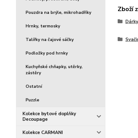
Zboží 
Pouzdra na brýle, mikrohadříky
Dárky
Hrnky, termosky
Svači
Talířky na čajové sáčky
Podložky pod hrnky
Kuchyňské chňapky, utěrky,
zástěry
Ostatní
Puzzle
Kolekce bytové doplňky
Decoupage
Kolekce CARMANI