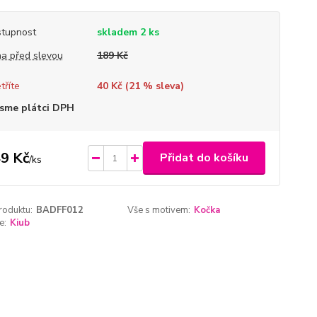
tupnost
skladem 2 ks
a před slevou
189 Kč
tříte
40 Kč (
21
% sleva)
sme plátci DPH
9 Kč
Přidat do košíku
/
ks
roduktu:
BADFF012
Vše s motivem:
Kočka
e:
Kiub