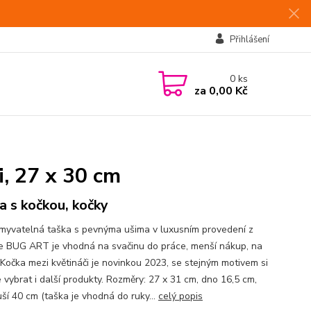
Přihlášení
0
ks
za
0,00 Kč
, 27 x 30 cm
a s kočkou, kočky
myvatelná taška s pevnýma ušima v luxusním provedení z
e BUG ART je vhodná na svačinu do práce, menší nákup, na
. Kočka mezi květináči je novinkou 2023, se stejným motivem si
 vybrat i další produkty. Rozměry: 27 x 31 cm, dno 16,5 cm,
uší 40 cm (taška je vhodná do ruky...
celý popis