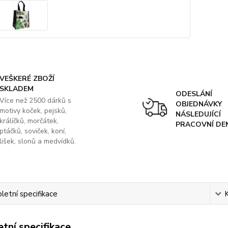
VEŠKERÉ ZBOŽÍ
SKLADEM
ODESLÁNÍ
Více než 2500 dárků s
OBJEDNÁVKY
motivy koček, pejsků,
NÁSLEDUJÍCÍ
králíčků, morčátek,
PRACOVNÍ DE
ptáčků, soviček, koní,
lišek, slonů a medvídků.
etní specifikace
tní specifikace