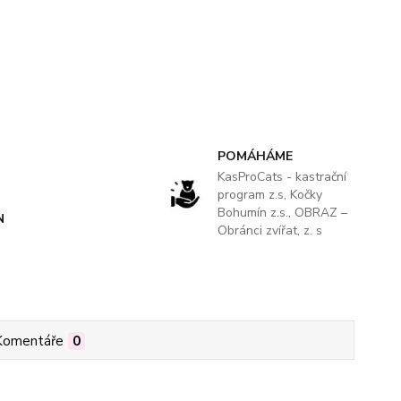
POMÁHÁME
KasProCats - kastrační
program z.s, Kočky
Bohumín z.s., OBRAZ –
N
Obránci zvířat, z. s
Komentáře
0