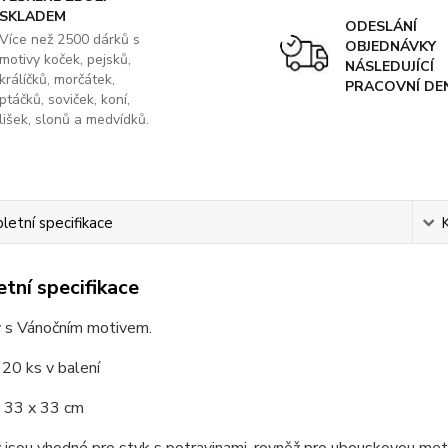
SKLADEM
ODESLÁNÍ
Více než 2500 dárků s
OBJEDNÁVKY
motivy koček, pejsků,
NÁSLEDUJÍCÍ
králíčků, morčátek,
PRACOVNÍ DE
ptáčků, soviček, koní,
lišek, slonů a medvídků.
etní specifikace
tní specifikace
 s Vánočním motivem.
 20 ks v balení
 33 x 33 cm