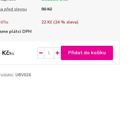
a před slevou
90 Kč
tříte
22 Kč (
24
% sleva)
sme plátci DPH
 Kč
Přidat do košíku
/
ks
roduktu:
UBV026