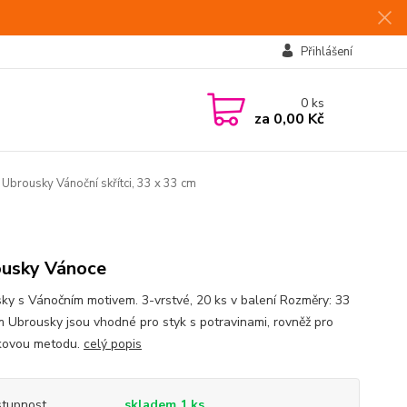
Přihlášení
0
ks
za
0,00 Kč
Ubrousky Vánoční skřítci, 33 x 33 cm
usky Vánoce
ky s Vánočním motivem. 3-vrstvé, 20 ks v balení Rozměry: 33
m Ubrousky jsou vhodné pro styk s potravinami, rovněž pro
kovou metodu.
celý popis
tupnost
skladem 1 ks