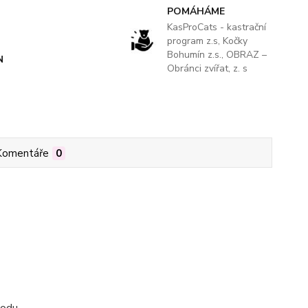
POMÁHÁME
KasProCats - kastrační
program z.s, Kočky
Bohumín z.s., OBRAZ –
N
Obránci zvířat, z. s
Komentáře
0