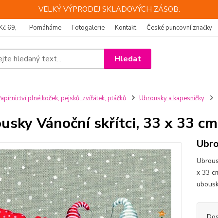
VELKÝ VÝPRODEJ SKLADOVÝCH ZÁSOB.
Kč 69,-
Pomáháme
Fotogalerie
Kontakt
České puncovní značky
Hledat
apírnictví plné koček, pejsků, zvířátek, ptáčků
Ubrousky a kapesníčky
usky Vánoční skřítci, 33 x 33 cm
Ubro
Ubrous
x 33 c
ubous
Dos