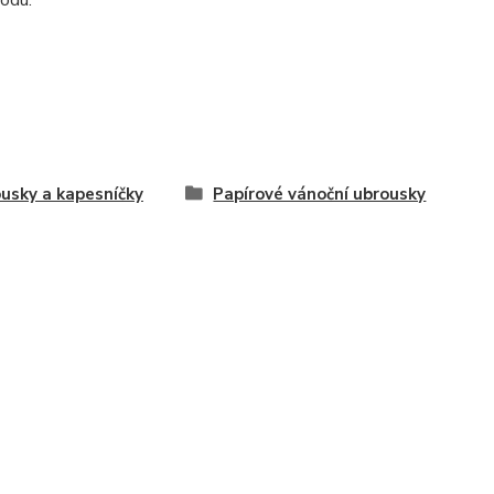
odu.
usky a kapesníčky
Papírové vánoční ubrousky