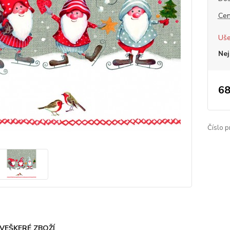
Cen
Uše
Nej
68
Číslo p
VEŠKERÉ ZBOŽÍ