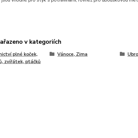
 jsou vhodné pro styk s potravinami, rovněž pro ubouskovou met
zařazeno v kategoriích
nictví plné koček,
Vánoce, Zima
Ubro
ů, zvířátek, ptáčků