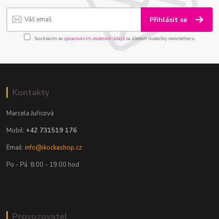
Přihlásit se
Souhlasím se
zpracováním osobních údajů
za účelem rozesílky newsletteru.
Kontakty
Marcela Juřicová
Mobil:
+42 731519 176
Email:
info@ikockashop.cz
Po - Pá 8:00 - 19:00 hod
Provozovatel