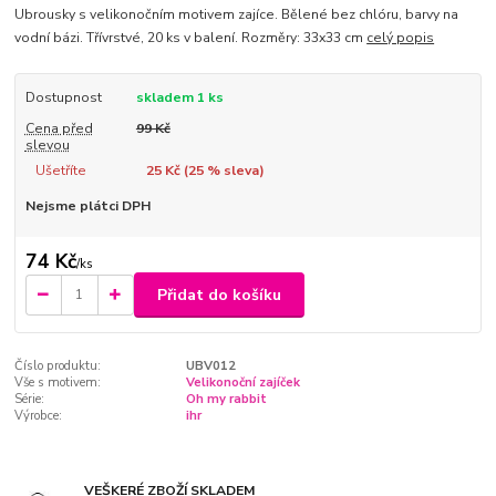
Ubrousky s velikonočním motivem zajíce. Bělené bez chlóru, barvy na
vodní bázi. Třívrstvé, 20 ks v balení. Rozměry: 33x33 cm
celý popis
Dostupnost
skladem 1 ks
Cena před
99 Kč
slevou
Ušetříte
25 Kč (
25
% sleva)
Nejsme plátci DPH
74 Kč
/
ks
Přidat do košíku
Číslo produktu:
UBV012
Vše s motivem:
Velikonoční zajíček
Série:
Oh my rabbit
Výrobce:
ihr
VEŠKERÉ ZBOŽÍ SKLADEM