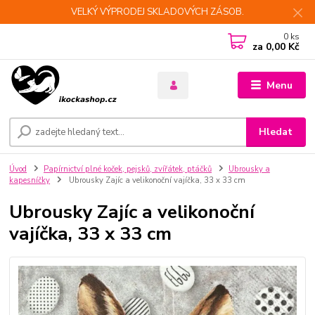
VELKÝ VÝPRODEJ SKLADOVÝCH ZÁSOB.
0
ks
za
0,00 Kč
Menu
Hledat
Úvod
Papírnictví plné koček, pejsků, zvířátek, ptáčků
Ubrousky a
kapesníčky
Ubrousky Zajíc a velikonoční vajíčka, 33 x 33 cm
Ubrousky Zajíc a velikonoční
vajíčka, 33 x 33 cm