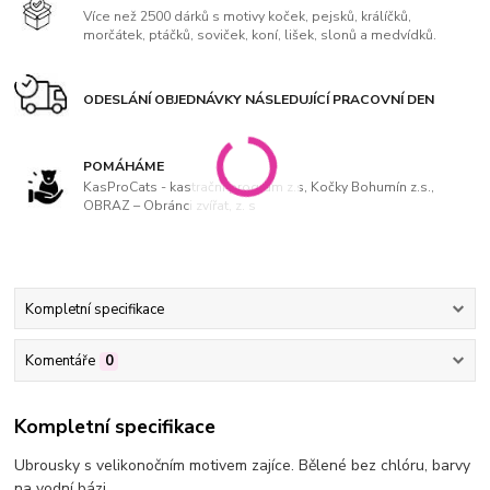
Více než 2500 dárků s motivy koček, pejsků, králíčků,
morčátek, ptáčků, soviček, koní, lišek, slonů a medvídků.
ODESLÁNÍ OBJEDNÁVKY NÁSLEDUJÍCÍ PRACOVNÍ DEN
POMÁHÁME
KasProCats - kastrační program z.s, Kočky Bohumín z.s.,
OBRAZ – Obránci zvířat, z. s
Kompletní specifikace
Komentáře
0
Kompletní specifikace
Ubrousky s velikonočním motivem zajíce. Bělené bez chlóru, barvy
na vodní bázi.