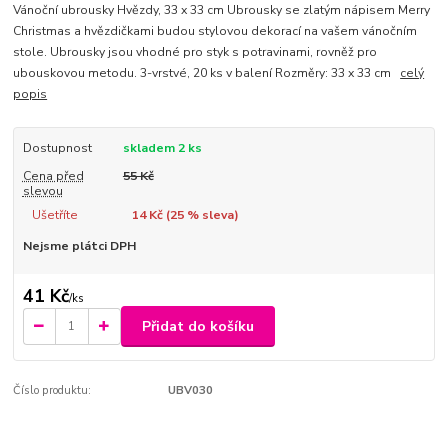
Vánoční ubrousky Hvězdy, 33 x 33 cm Ubrousky se zlatým nápisem Merry
Christmas a hvězdičkami budou stylovou dekorací na vašem vánočním
stole. Ubrousky jsou vhodné pro styk s potravinami, rovněž pro
ubouskovou metodu. 3-vrstvé, 20 ks v balení Rozměry: 33 x 33 cm
celý
popis
Dostupnost
skladem 2 ks
Cena před
55 Kč
slevou
Ušetříte
14 Kč (
25
% sleva)
Nejsme plátci DPH
41 Kč
/
ks
Přidat do košíku
Číslo produktu:
UBV030