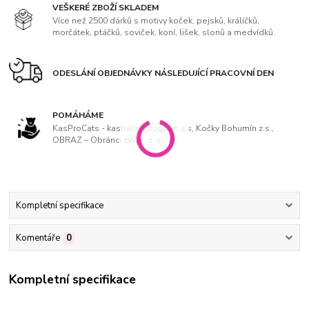
VEŠKERÉ ZBOŽÍ SKLADEM
Více než 2500 dárků s motivy koček, pejsků, králíčků,
morčátek, ptáčků, soviček, koní, lišek, slonů a medvídků.
ODESLÁNÍ OBJEDNÁVKY NÁSLEDUJÍCÍ PRACOVNÍ DEN
POMÁHÁME
KasProCats - kastrační program z.s, Kočky Bohumín z.s.,
OBRAZ – Obránci zvířat, z. s
Kompletní specifikace
Komentáře
0
Kompletní specifikace