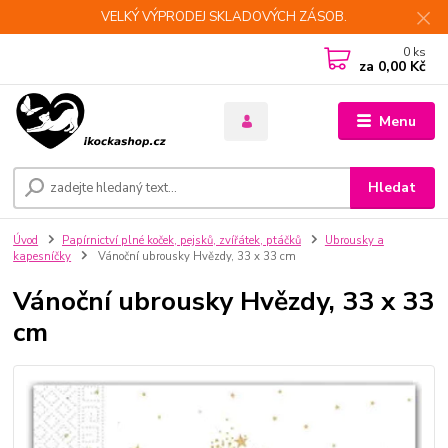
VELKÝ VÝPRODEJ SKLADOVÝCH ZÁSOB.
0
ks
za
0,00 Kč
Menu
Hledat
Úvod
Papírnictví plné koček, pejsků, zvířátek, ptáčků
Ubrousky a
kapesníčky
Vánoční ubrousky Hvězdy, 33 x 33 cm
Vánoční ubrousky Hvězdy, 33 x 33
cm