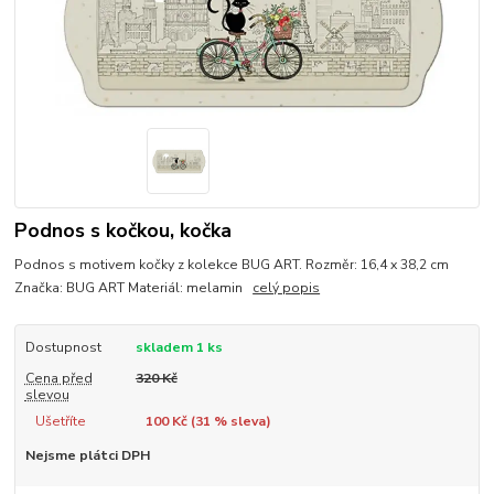
Podnos s kočkou, kočka
Podnos s motivem kočky z kolekce BUG ART. Rozměr: 16,4 x 38,2 cm
Značka: BUG ART Materiál: melamin
celý popis
Dostupnost
skladem 1 ks
Cena před
320 Kč
slevou
Ušetříte
100 Kč (
31
% sleva)
Nejsme plátci DPH