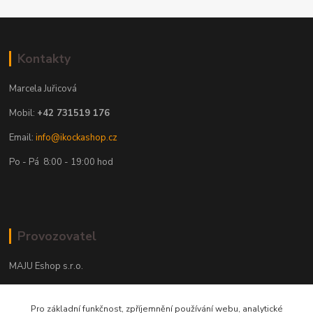
Kontakty
Marcela Juřicová
Mobil:
+42 731519 176
Email:
info@ikockashop.cz
Po - Pá 8:00 - 19:00 hod
Provozovatel
MAJU Eshop s.r.o.
U Parku 2867/1
Pro základní funkčnost, zpříjemnění používání webu, analytické