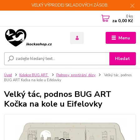
VELKÝ VÝPRODEJ SKLADOVÝCH ZÁSOB.
0
ks
za
0,00 Kč
Menu
Hledat
Úvod
Kolekce BUG ART
Podnosy, prostírání, dózy
Velký tác, podnos
BUG ART Kočka na kole u Eifelovky
Velký tác, podnos BUG ART
Kočka na kole u Eifelovky