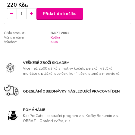
220 Kč
/
ks
Přidat do košíku
Číslo produktu:
BAPTV001
Vše s motivem:
Kočka
Výrobce:
Kiub
VEŠKERÉ ZBOŽÍ SKLADEM
Více než 2500 dárků s motivy koček, pejsků, králíčků,
morčátek, ptáčků, soviček, koní, lišek, slonů a medvídků.
ODESLÁNÍ OBJEDNÁVKY NÁSLEDUJÍCÍ PRACOVNÍ DEN
POMÁHÁME
KasProCats - kastrační program z.s, Kočky Bohumín z.s.,
OBRAZ – Obránci zvířat, z. s