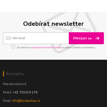
Odebírat newsletter
Přihlásit se
Souhlasím se
zpracováním osobních údajů
za účelem rozesílky newsletteru.
Kontakty
Marcela Juřicová
Mobil:
+42 731519 176
Email:
info@ikockashop.cz