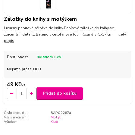
Záložky do knihy s motýlkem
Luxusní papírová záložka do knihy Papírová záložka do knihy se
zlacenými detaily. Baleno v celofánové folii. Rozměry: 5x17 cm
celý
popis
Dostupnost
skladem 1 ks
Nejsme plátci DPH
49 Kč
/
ks
Přidat do košíku
Číslo produktu:
BAPO0267a
Vše s motivem:
Motýl
Výrobce:
Kiub