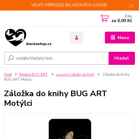
VELKÝ VÝPRODEJ SKLADOVÝCH ZÁSOB.
0
ks
za
0,00 Kč
Menu
Hledat
Úvod
Kolekce BUG ART
Luxusní záložky do knih
Záložka do knihy
BUG ART Motýlci
Záložka do knihy BUG ART
Motýlci