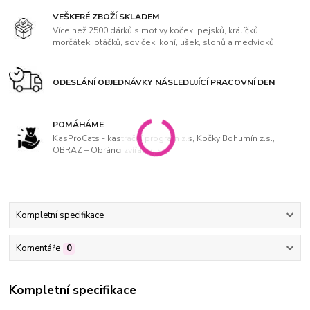
VEŠKERÉ ZBOŽÍ SKLADEM
Více než 2500 dárků s motivy koček, pejsků, králíčků,
morčátek, ptáčků, soviček, koní, lišek, slonů a medvídků.
ODESLÁNÍ OBJEDNÁVKY NÁSLEDUJÍCÍ PRACOVNÍ DEN
POMÁHÁME
KasProCats - kastrační program z.s, Kočky Bohumín z.s.,
OBRAZ – Obránci zvířat, z. s
Kompletní specifikace
Komentáře
0
Kompletní specifikace