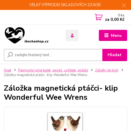
VELKÝ VÝPRODEJ SKLADOVÝCH ZÁSOB.
0
ks
za
0,00 Kč
Menu
Hledat
Úvod
Papírnictví plné koček, pejsků, zvířátek, ptáčků
Záložky do knih
Záložka magnetická ptáčci- klip Wonderful Wee Wrens
Záložka magnetická ptáčci- klip
Wonderful Wee Wrens