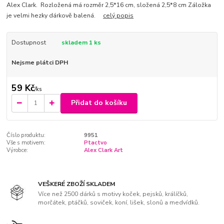
Alex Clark. Rozložená má rozměr 2,5*16 cm, složená 2,5*8 cm Záložka
je velmi hezky dárkově balená.
celý popis
Dostupnost
skladem 1 ks
Nejsme plátci DPH
59 Kč
/
ks
Přidat do košíku
Číslo produktu:
9951
Vše s motivem:
Ptactvo
Výrobce:
Alex Clark Art
VEŠKERÉ ZBOŽÍ SKLADEM
Více než 2500 dárků s motivy koček, pejsků, králíčků,
morčátek, ptáčků, soviček, koní, lišek, slonů a medvídků.