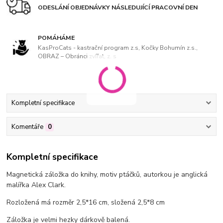
ODESLÁNÍ OBJEDNÁVKY NÁSLEDUJÍCÍ PRACOVNÍ DEN
POMÁHÁME
KasProCats - kastrační program z.s, Kočky Bohumín z.s.,
OBRAZ – Obránci zvířat, z. s
Kompletní specifikace
Komentáře
0
Kompletní specifikace
Magnetická záložka do knihy, motiv ptáčků,
autorkou je anglická
malířka Alex Clark.
Rozložená má rozměr 2,5*16 cm, složená 2,5*8 cm
Záložka je velmi hezky dárkově balená.