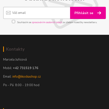
Přihlásit se
Souhlasím se
zpracováním osobních údajů
za účelem rozesílky newsletteru.
Kontakty
Marcela Juřicová
Mobil:
+42 731519 176
Email:
info@ikockashop.cz
Po - Pá 8:00 - 19:00 hod